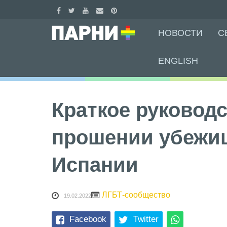
Skip
НОВОСТИ
С
to
content
ENGLISH
Краткое руководс
прошении убежи
Испании
ЛГБТ-сообщество
19.02.2022
Facebook
Twitter