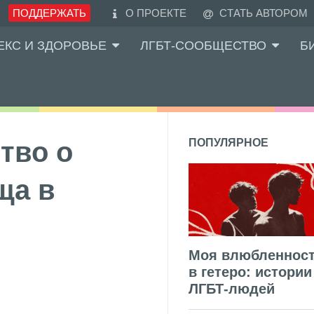
ПОДДЕРЖАТЬ
О ПРОЕКТЕ
СТАТЬ АВТОРОМ
ЕКС И ЗДОРОВЬЕ
ЛГБТ-СООБЩЕСТВО
Б
тво о
ПОПУЛЯРНОЕ
ща в
Моя влюбленнос
в гетеро: истории
ЛГБТ-людей