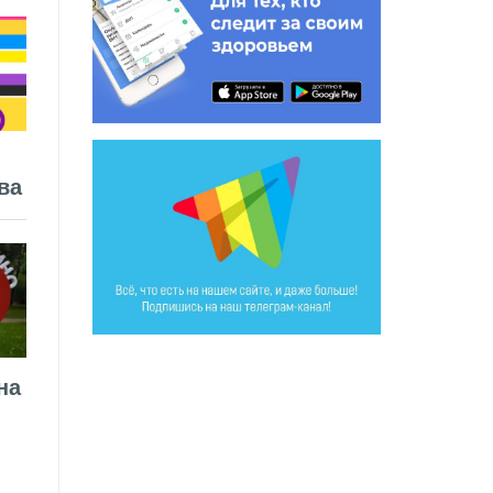
ва
на