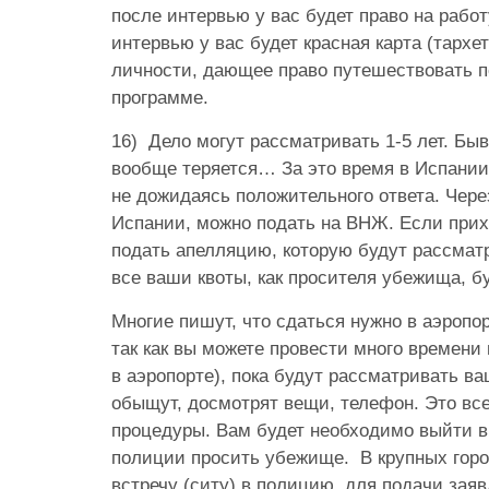
после интервью у вас будет право на работ
интервью у вас будет красная карта (тархе
личности, дающее право путешествовать п
программе.
16)
Дело могут рассматривать 1-5 лет. Быв
вообще теряется… За это время в Испании
не дожидаясь положительного ответа. Чере
Испании, можно подать на ВНЖ. Если прих
подать апелляцию, которую будут рассмат
все ваши квоты, как просителя убежища, б
Многие пишут, что сдаться нужно в аэропор
так как вы можете провести много времени
в аэропорте), пока будут рассматривать ва
обыщут, досмотрят вещи, телефон. Это вс
процедуры. Вам будет необходимо выйти в 
полиции просить убежище. В крупных гор
встречу (ситу) в полицию, для подачи зая