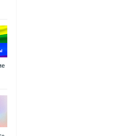
ие
».