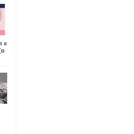
я к
(в