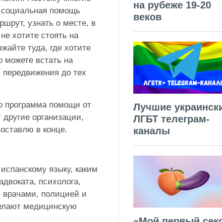
на рубеже 19-20
, социальная помощь
веков
шрут, узнать о месте, в
не хотите стоять на
зжайте туда, где хотите
то можете встать на
ы передвижения до тех
то программа помощи от
Лучшие украинск
 другие организации,
ЛГБТ телеграм-
оставлю в конце.
каналы
 испанскому языку, каким
двоката, психолога,
 врачами, полицией и
делают медицинскую
«Мой первый секс