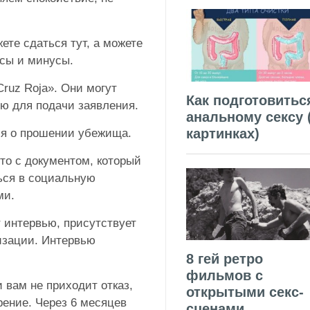
ете сдаться тут, а можете
юсы и минусы.
ruz Roja». Они могут
Как подготовитьс
ию для подачи заявления.
анальному сексу 
картинках)
ия о прошении убежища.
то с документом, который
ься в социальную
ми.
 интервью, присутствует
изации. Интервью
8 гей ретро
фильмов с
 вам не приходит отказ,
открытыми секс-
рение. Через 6 месяцев
сценами