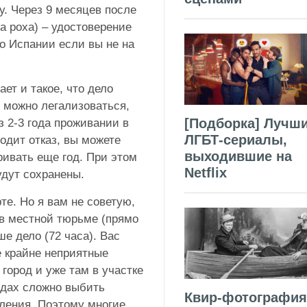
у. Через 9 месяцев после
та роха) – удостоверение
о Испании если вы не на
ает и такое, что дело
 можно легализоваться,
[Подборка] Лучш
з 2-3 года проживании в
ЛГБТ-сериалы,
одит отказ, вы можете
выходившие на
ривать еще год. При этом
Netflix
удут сохранены.
те. Но я вам не советую,
 в местной тюрьме (прямо
ше дело (72 часа). Вас
е крайне неприятные
город и уже там в участке
одах сложно выбить
Квир-фотография
вления. Поэтому многие