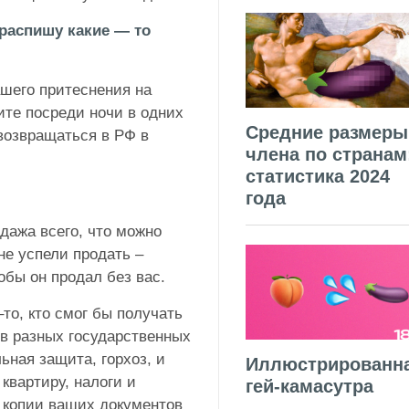
 распишу какие — то
шего притеснения на
ите посреди ночи в одних
Средние размеры
 возвращаться в РФ в
члена по странам
статистика 2024
года
ажа всего, что можно
 не успели продать –
обы он продал без вас.
–то, кто смог бы получать
 в разных государственных
ьная защита, горхоз, и
Иллюстрированн
 квартиру, налоги и
гей-камасутра
е копии ваших документов