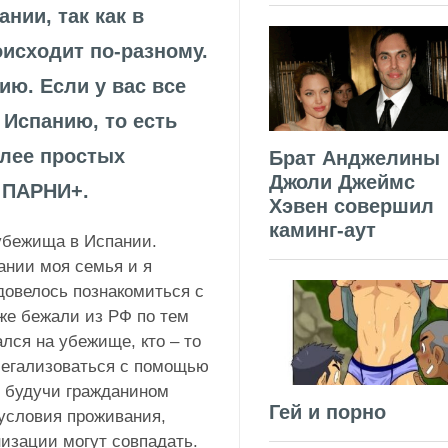
нии, так как в
оисходит по-разному.
ию. Если у вас все
 Испанию, то есть
олее простых
Брат Анджелины
Джоли Джеймс
 ПАРНИ+.
Хэвен совершил
каминг-аут
убежища в Испании.
ании моя семья и я
довелось познакомиться с
же бежали из РФ по тем
лся на убежище, кто – то
 легализоваться с помощью
, будучи гражданином
Гей и порно
 условия проживания,
низации могут совпадать.