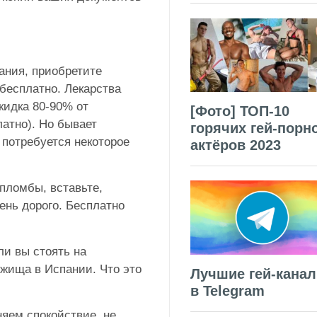
ания, приобретите
 бесплатно. Лекарства
кидка 80-90% от
[Фото] ТОП-10
атно). Но бывает
горячих гей-порн
 потребуется некоторое
актёров 2023
пломбы, вставьте,
ень дорого. Бесплатно
ли вы стоять на
жища в Испании. Что это
Лучшие гей-кана
в Telegram
няем спокойствие, не