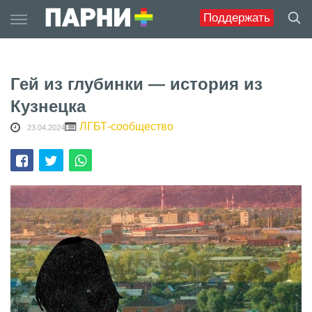
Skip
Поддержать
to
content
Гей из глубинки — история из
Кузнецка
ЛГБТ-сообщество
23.04.2024