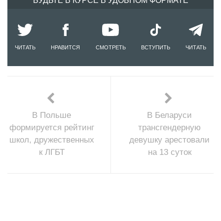
БУДЬТЕ В КУРСЕ В УДОБНОМ ФОРМАТЕ
ЧИТАТЬ
НРАВИТСЯ
СМОТРЕТЬ
ВСТУПИТЬ
ЧИТАТЬ
В Польше
В Беларуси
формируется рейтинг
трансгендерную
школ, дружественных
девушку арестовали
к ЛГБТ
на 13 суток