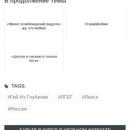
В продолжение темы
«Фронт освобождения радуги»:
О квирфобии
да, это война!
«Целую и тискаю я только
кота»
TAGS:
Гей Из Глубинки
ЛГБТ
Ленск
Россия