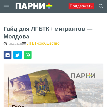
Skip
Поддержать
to
content
Гайд для ЛГБТК+ мигрантов —
Молдова
ЛГБТ-сообщество
28.11.2023