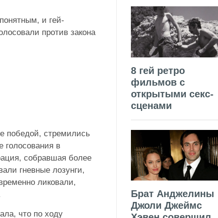
понятным, и гей-
олосовали против закона
8 гей ретро
фильмов с
открытыми секс-
сценами
е победой, стремились
ле голосования в
рация, собравшая более
вали гневные лозунги,
овременно ликовали,
Брат Анджелины
.
Джоли Джеймс
ала, что по ходу
Хэвен совершил