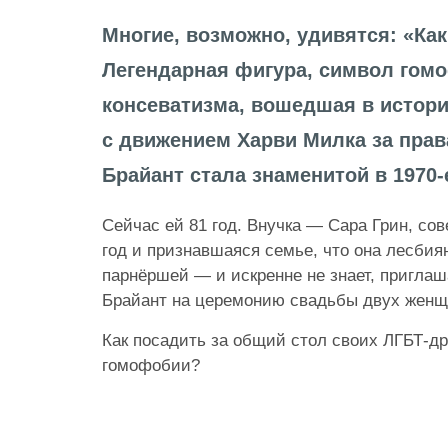
Многие, возможно, удивятся: «Как
Легендарная фигура, символ гом
консеватизма, вошедшая в истор
с движением Харви Милка за права
Брайант стала знаменитой в 1970-
Сейчас ей 81 год. Внучка — Сара Грин, со
год и признавшаяся семье, что она лесбиян
парнёршей — и искренне не знает, пригла
Брайант на церемонию свадьбы двух же
Как посадить за общий стол своих ЛГБТ-др
гомофобии?