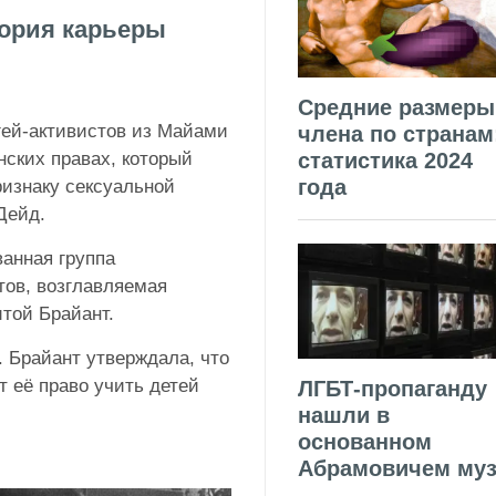
тория карьеры
Средние размеры
гей-активистов из Майами
члена по странам
нских правах, который
статистика 2024
года
изнаку сексуальной
-Дейд.
ванная группа
ов, возглавляемая
той Брайант.
 Брайант утверждала, что
 её право учить детей
ЛГБТ-пропаганду
нашли в
основанном
Абрамовичем муз