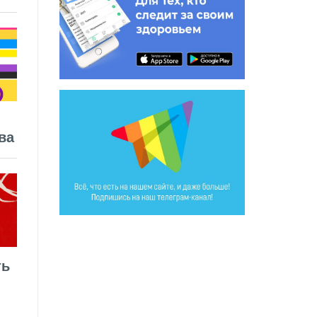
ва
ть