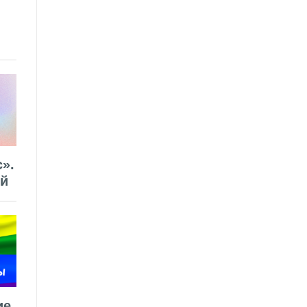
».
ей
ие