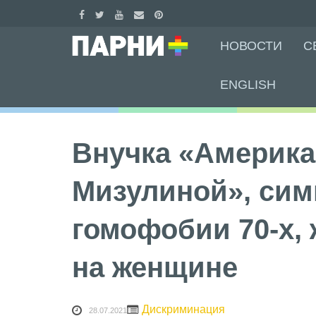
Skip
НОВОСТИ
С
to
content
ENGLISH
Внучка «Америка
Мизулиной», сим
гомофобии 70-х,
на женщине
Дискриминация
28.07.2021