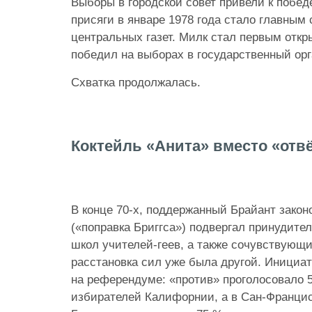
Выборы в городской совет привели к побе
присяги в январе 1978 года стало главным
центральных газет. Милк стал первым откр
победил на выборах в государственный о
Схватка продолжалась.
Коктейль «Анита» вместо «отв
В конце 70-х, поддержанный Брайант закон
(«поправка Бриггса») подвергал принудите
школ учителей-геев, а также сочувствующи
расстановка сил уже была другой. Инициа
на референдуме: «против» проголосовало 
избирателей Калифорнии, а в Сан-Францис