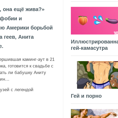
, она ещё жива?»
офобии и
ию Америки борьбой
 геев, Анита
Иллюстрированн
е.
гей-камасутра
вершившая каминг-аут в 21
ка, готовится к свадьбе с
шать ли бабушку Аниту
нщин…
узей с легендой
Гей и порно