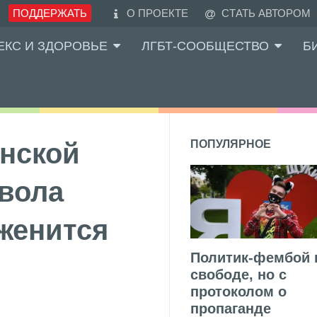
ПОДДЕРЖАТЬ
О ПРОЕКТЕ
СТАТЬ АВТОРОМ
ЕКС И ЗДОРОВЬЕ
ЛГБТ-СООБЩЕСТВО
Б
нской
ПОПУЛЯРНОЕ
вола
 женится
Политик-фембой 
свободе, но с
протоколом о
пропаганде