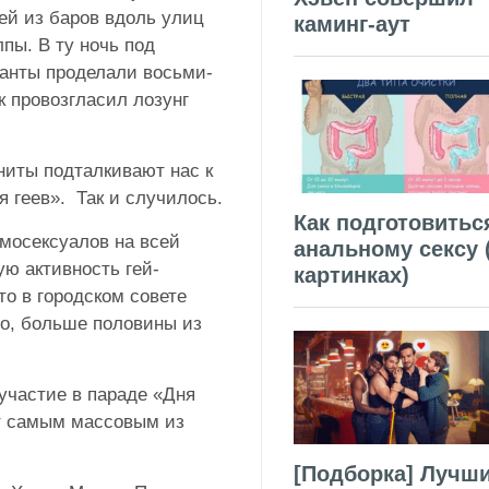
ей из баров вдоль улиц
каминг-аут
пы. В ту ночь под
анты проделали восьми-
 провозгласил лозунг
иты подталкивают нас к
 геев». Так и случилось.
Как подготовитьс
мосексуалов на всей
анальному сексу 
ю активность гей-
картинках)
то в городском совете
ро, больше половины из
 участие в параде «Дня
нт самым массовым из
[Подборка] Лучш