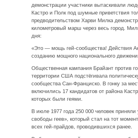
демонстрации участники вытаскивали люд
Кастро и Полк под шумные приветствия тол
предводительством Харви Милка демонстр
километровый марш через весь город. Милк
дня:
«Это — мощь гей-сообщества! Действия Ан
созданию мощного национального движения
Общественная кампания Брайант против го
территории США подстёгивала политическу
сообщества Сан-Франциско. В гонку за мес
включились 17 кандидатов от района Каст
которых были геями.
В июле 1977 года 250 000 человек приняли
свободы геев», который стал на тот моме
всех гей-прайдов, проводившихся ранее.