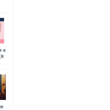
я к
(в
ие