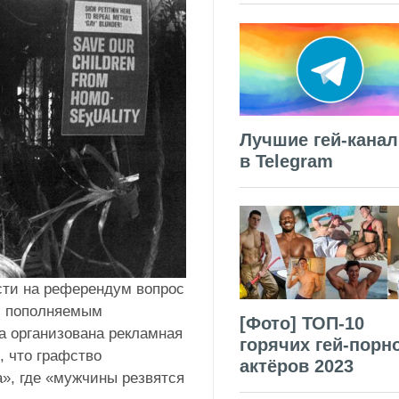
Лучшие гей-кана
в Telegram
сти на референдум вопрос
м, пополняемым
[Фото] ТОП-10
а организована рекламная
горячих гей-порн
, что графство
актёров 2023
», где «мужчины резвятся