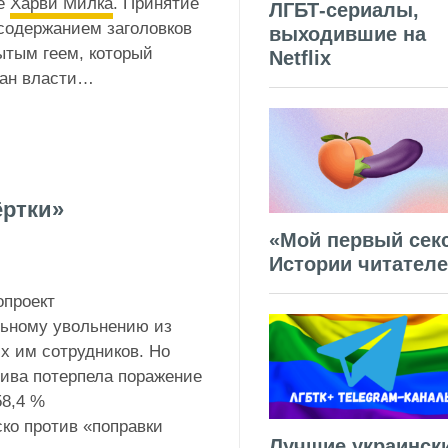
де
Харви Милка
. Принятие
ЛГБТ-сериалы,
 содержанием заголовков
выходившие на
ытым геем, который
Netflix
рган власти…
ёртки»
«Мой первый секс
Истории читател
опроект
льному увольнению из
х им сотрудников. Но
тива потерпела поражение
58,4 %
ко против «поправки
Лучшие украинск