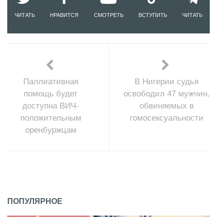
ЧИТАТЬ
НРАВИТСЯ
СМОТРЕТЬ
ВСТУПИТЬ
ЧИТАТЬ
Паллиативная
В Нигерии судья
помощь будет
освободил 47 мужчин,
доступна ВИЧ-
обвиняемых в
положительным
гомосексуальности
оренбуржцам
ПОПУЛЯРНОЕ