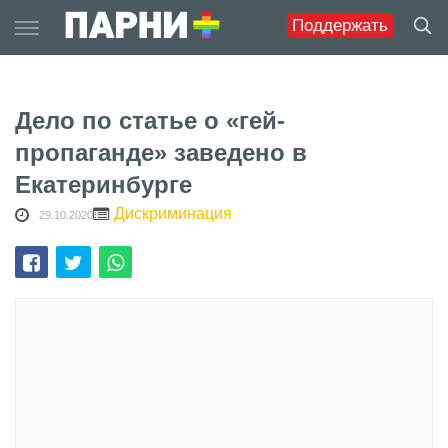
Skip
Поддержать
to
content
Дело по статье о «гей-
пропаганде» заведено в
Екатеринбурге
Дискриминация
29.10.2020