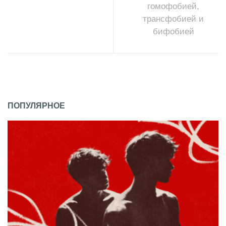
гомофобией,
трансфобией и
бифобией
ПОПУЛЯРНОЕ