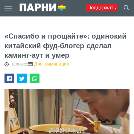
Skip
Поддержать
to
content
«Спасибо и прощайте»: одинокий
китайский фуд-блогер сделал
каминг-аут и умер
Дискриминация
10.06.2022