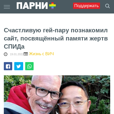
Skip
Поддержать
to
content
Счастливую гей-пару познакомил
сайт, посвящённый памяти жертв
СПИДа
Жизнь с ВИЧ
19.01.2022