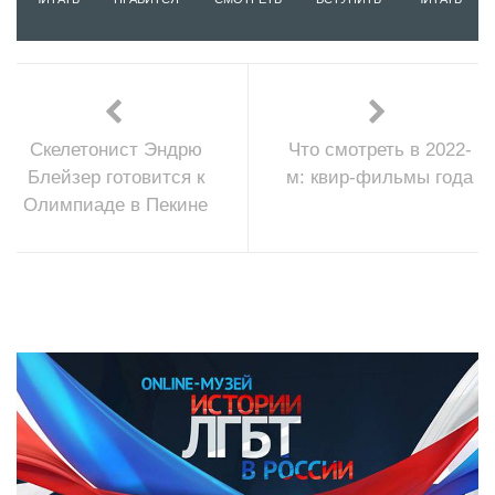
Скелетонист Эндрю
Что смотреть в 2022-
Блейзер готовится к
м: квир-фильмы года
Олимпиаде в Пекине