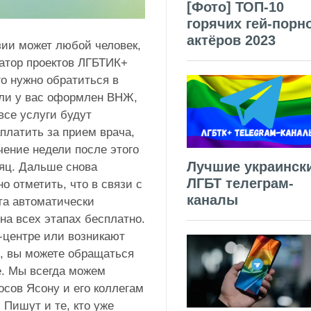
[Фото] ТОП-10
горячих гей-порн
актёров 2023
ии может любой человек,
атор проектов ЛГБТИК+
го нужно обратиться в
сли у вас оформлен ВНЖ,
все услуги будут
платить за прием врача,
чение недели после этого
Лучшие украинск
яц. Дальше снова
ЛГБТ телеграм-
о отметить, что в связи с
каналы
та автоматически
а всех этапах бесплатно.
-центре или возникают
, вы можете обращаться
ge. Мы всегда можем
сов Ясону и его коллегам
 Пишут и те, кто уже