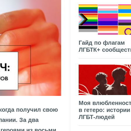
Гайд по флагам
ЛГБТК+ сообщест
Моя влюбленнос
 когда получил свою
в гетеро: истории
ЛГБТ-людей
ании. За два
 героями из восьми