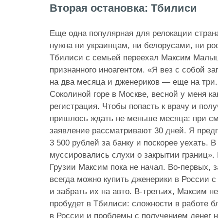
Вторая остановка: Тбилиси
Еще одна популярная для релокации страна
нужна ни украинцам, ни белорусами, ни ро
Тбилиси с семьей переехал Максим Малыш
признанного иноагентом. «Я вез с собой з
на два месяца и дженериков — еще на три.
Соколиной горе в Москве, весной у меня ка
регистрация. Чтобы попасть к врачу и пол
пришлось ждать не меньше месяца: при см
заявление рассматривают 30 дней. Я пред
3 500 рублей за банку и поскорее уехать. В
муссировались слухи о закрытии границ».
Грузии Максим пока не начал. Во-первых, з
всегда можно купить дженерики в России с
и забрать их на авто. В-третьих, Максим не
пробудет в Тбилиси: сложности в работе б
в России и проблемы с получением денег 