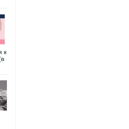
я к
(в