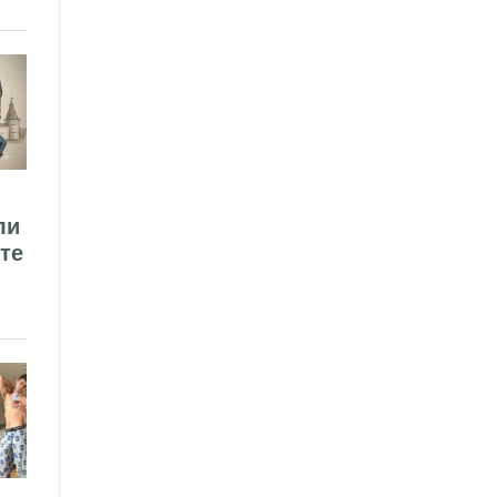
ли
те