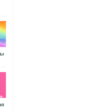
лы
ая