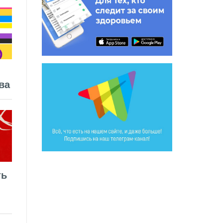
ва
ть