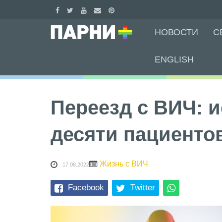
Skip
НОВОСТИ
С
to
content
ENGLISH
Переезд с ВИЧ: 
десяти пациенто
Жизнь с ВИЧ
17.08.2022
Facebook
Twitter