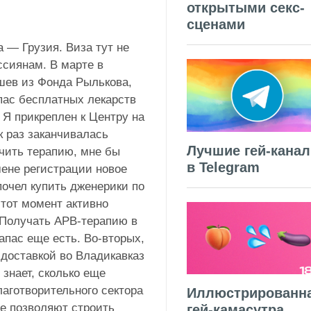
открытыми секс-
сценами
 — Грузия. Виза тут не
ссиянам. В марте в
ев из Фонда Рылькова,
апас бесплатных лекарств
 Я прикреплен к Центру на
к раз заканчивалась
Лучшие гей-кана
учить терапию, мне бы
в Telegram
ене регистрации новое
почел купить дженерики по
 тот момент активно
 Получать АРВ-терапию в
апас еще есть. Во-вторых,
 доставкой во Владикавказ
 знает, сколько еще
лаготворительного сектора
Иллюстрированн
не позволяют строить
гей-камасутра