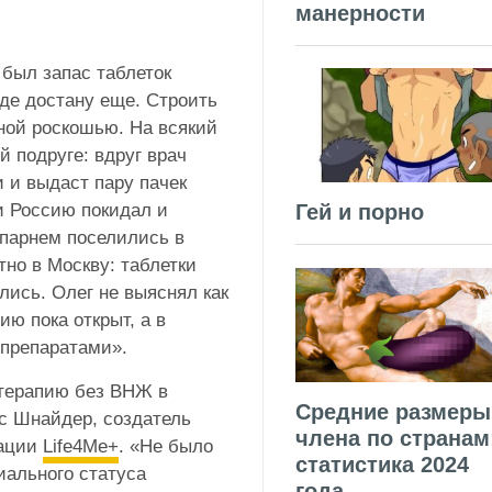
манерности
 был запас таблеток
где достану еще. Строить
ной роскошью. На всякий
й подруге: вдруг врач
и и выдаст пару пачек
Гей и порно
 Россию покидал и
 парнем поселились в
тно в Москву: таблетки
лись. Олег не выяснял как
ию пока открыт, а в
 препаратами».
 терапию без ВНЖ в
Средние размеры
кс Шнайдер, создатель
члена по странам
зации
Life4Me+
. «Не было
статистика 2024
иального статуса
года