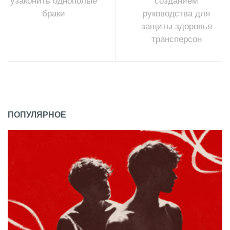
узаконить однополые
созданием
браки
руководства для
защиты здоровья
трансперсон
ПОПУЛЯРНОЕ