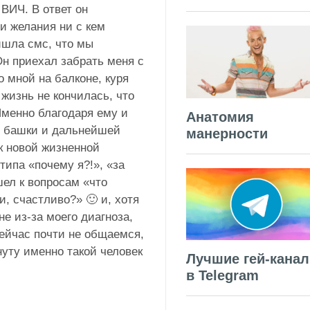
 ВИЧ. В ответ он
 ни желания ни с кем
ишла смс, что мы
Он приехал забрать меня с
о мной на балконе, куря
 жизнь не кончилась, что
 Именно благодаря ему и
Анатомия
й башки и дальнейшей
манерности
к новой жизненной
типа «почему я?!», «за
шел к вопросам «что
и, счастливо?» 🙂 и, хотя
е из-за моего диагноза,
сейчас почти не общаемся,
инуту именно такой человек
Лучшие гей-кана
.
в Telegram