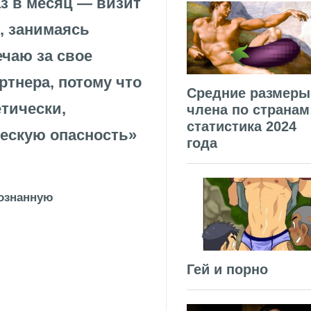
аз в месяц — визит
, занимаясь
ечаю за свое
ртнера, потому что
Средние размеры
етически,
члена по странам
статистика 2024
ескую опасность»
года
сознанную
Гей и порно