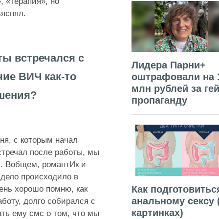
, «терапия», но
ъяснял.
ты встречался с
Лидера Парни+
чие ВИЧ как-то
оштрафовали на 
млн рублей за гей
шения?
пропаганду
рня, с которым начал
встречал после работы, мы
х. Вобщем, романтИк и
о дело происходило в
Как подготовитьс
чень хорошо помню, как
анальному сексу 
аботу, долго собирался с
картинках)
ать ему смс о том, что мы