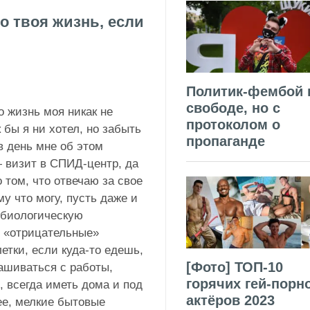
о твоя жизнь, если
Политик-фембой 
свободе, но с
о жизнь моя никак не
протоколом о
к бы я ни хотел, но забыть
пропаганде
 в день мне об этом
— визит в СПИД-центр, да
 том, что отвечаю за свое
му что могу, пусть даже и
«биологическую
, «отрицательные»
етки, если куда-то едешь,
[Фото] ТОП-10
рашиваться с работы,
горячих гей-порн
, всегда иметь дома и под
актёров 2023
рее, мелкие бытовые