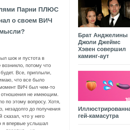
елями Парни ПЛЮС
знал о своем ВИЧ
 мысли?
Брат Анджелины
Джоли Джеймс
Хэвен совершил
каминг-аут
был шок и пустота в
 возникло, потому что
будет. Все, приплыли,
нимаю, что все было
т момент ВИЧ был чем-то
го отношения не имеющим.
о по этому вопросу. Хотя,
Иллюстрированн
о, незадолго до получения
гей-камасутра
 сказал, что у него
о я впервые услышал