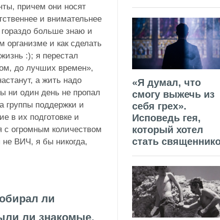
нты, причем они носят
етственнее и внимательнее
 гораздо больше знаю и
м организме и как сделать
жизнь :); я перестал
том, до лучших времен»,
настанут, а жить надо
«Я думал, что
бы ни один день не пропал
смогу выжечь из
на группы поддержки и
себя грех».
е в их подготовке и
Исповедь гея,
который хотел
ся с огромным количеством
стать священник
не ВИЧ, я бы никогда,
Собирал ли
ли ли знакомые,