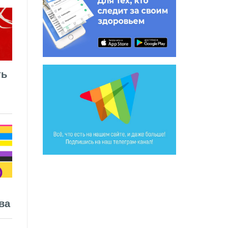
ть
ва