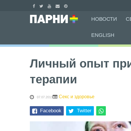
Skip
НОВОСТИ
С
to
content
ENGLISH
Личный опыт пр
терапии
Секс и здоровье
07.07.2013
Facebook
Twitter