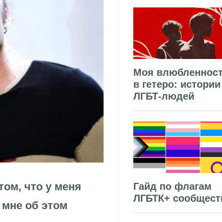
Моя влюбленнос
в гетеро: истории
ЛГБТ-людей
том, что у меня
Гайд по флагам
ЛГБТК+ сообщест
ь мне об этом