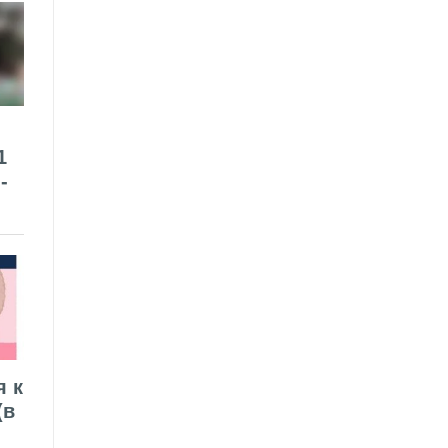
1
-
я к
(в