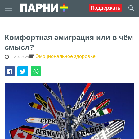
Skip
Поддержать
to
content
Комфортная эмиграция или в чём
смысл?
Эмоциональное здоровье
12.02.2024