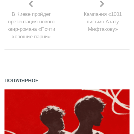
В Киеве пройдет
Кампания «1001
презентация нового
письмо Азату
квир-романа «Почти
Мифтахову»
хорошие парни»
ПОПУЛЯРНОЕ