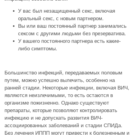
У вас был незащищенный секс, включая
оральный секс, с новым партнером.
Вы или ваш постоянный партнер занимались
сексом с другими людьми без презерватива.
У вашего постоянного партнера есть какие-
либо симптомы.
Большинство инфекций, передаваемых половым
путем, можно успешно вылечить, особенно на
ранней стадии. Некоторые инфекции, включая ВИЧ,
являются неизлечимыми, то есть остаются в
организме пожизненно. Однако существуют
препараты, которые позволяют контролировать
инфекцию и не допускать развития ВИЧ-
ассоциированных заболеваний и стадии СПИДа.
Без лечения ИППП могут привести к болезненным и