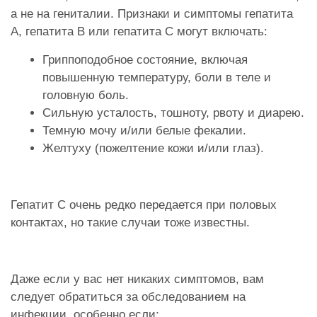
а не на гениталии. Признаки и симптомы гепатита
А, гепатита В или гепатита С могут включать:
Гриппоподобное состояние, включая
повышенную температуру, боли в теле и
головную боль.
Сильную усталость, тошноту, рвоту и диарею.
Темную мочу и/или белые фекалии.
Желтуху (пожелтение кожи и/или глаз).
Гепатит С очень редко передается при половых
контактах, но такие случаи тоже известны.
Даже если у вас нет никаких симптомов, вам
следует обратиться за обследованием на
инфекции, особенно если: