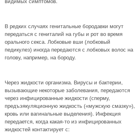
видимых симптомов.
В редких случаях генитальные бородавки могут
передаться с гениталий на губы и рот во время
орального секса. Лобковые вши (лобковый
педикулез) иногда передаются с лобковых волос на
голову, например, на бороду.
Через жидкости организма. Вирусы и бактерии,
вызывающие некоторые заболевания, передаются
через инфицированные жидкости (сперму,
предъэякуляционную жидкость («мужскую смазку»),
кровь или вагинальные выделения). Инфекция
передается, когда какая-то из инфицированных
жидкостей контактирует с: