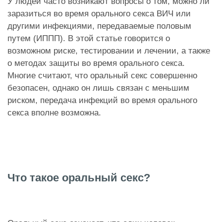
У людей часто возникают вопросы о том, можно ли
заразиться во время орального секса ВИЧ или
другими инфекциями, передаваемые половым
путем (ИППП). В этой статье говорится о
возможном риске, тестировании и лечении, а также
о методах защиты во время орального секса.
Многие считают, что оральный секс совершенно
безопасен, однако он лишь связан с меньшим
риском, передача инфекций во время орального
секса вполне возможна.
Что такое оральный секс?