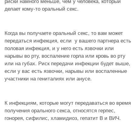
риски намного меньше, чем у человека, который
делает кому-то оральный секс.
Когда вы получаете оральный секс, то вам может
передаться инфекция, если у вашего партнера есть
половая инфекция, и у него есть язвочки или
нарывы во рту, воспаление горла или кровь во рту
или на губах. Риск передачи инфекции будет выше,
если у вас есть язвочки, нарывы или воспаленные
участники на гениталиях или анусе.
К инфекциям, которые могут передаваться во время
получения орального секса, относятся герпес,
гонорея, сифилис, хламидиоз, гепатит В и ВИЧ.