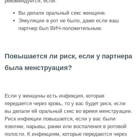
рекомендуется, если:
Вы делали оральный секс женщине.
Эякуляции в рот не было, даже если ваш
партнер был ВИЧ-положительным.
Повышается ли риск, если у партнера
была менструация?
Если у женщины есть инфекция, которая
передается через кровь, то у вас будет риск, если
вы делали ей оральный секс во время менструации.
Риск инфекции повышается, если у вас были
язвочки, нарывы, ранки или воспаления в ротовой
полости. К инфекциям, которые передаются через