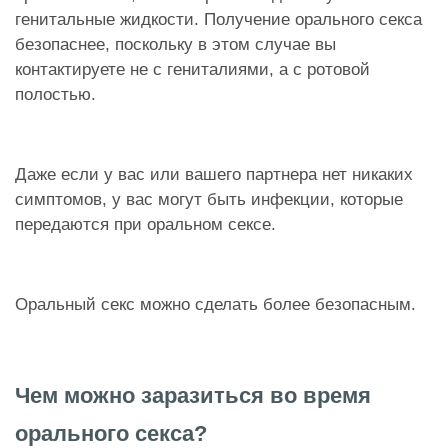
генитальные жидкости. Получение орального секса
безопаснее, поскольку в этом случае вы
контактируете не с гениталиями, а с ротовой
полостью.
Даже если у вас или вашего партнера нет никаких
симптомов, у вас могут быть инфекции, которые
передаются при оральном сексе.
Оральный секс можно сделать более безопасным.
Чем можно заразиться во время
орального секса?