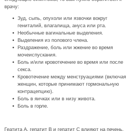
врачу:
Зуд, сыпь, опухоли или язвочки вокруг
гениталий, влагалища, ануса или рта.
Необычные вагинальные выделения.
Выделения из полового члена.
Раздражение, боль или жжение во время
мочеиспускания.
Боль и/или кровотечение во время или после
секса.
Кровотечение между менструациями (включая
женщин, которые принимают гормональную
контрацепцию).
Боль в яичках или в низу живота.
Боль в горле.
Геатита А, гепатит В и гепатит С влияют на печень,