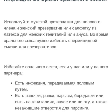
Используйте мужской презерватив для полового
члена и женский презерватив или салфетку из
латекса для женских гениталий или ануса. Во время
орального секса нужно избегать спермицидной
смазки для презервативов.
Избегайте орального секса, если у вас или у вашего
партнера:
Есть инфекция, передаваемая половым
путем.
Есть язвочки, ранки, нарывы, бородавки или
сыпь на гениталиях, анусе или во рту, а также
незажившие отверстия для пирсинга.