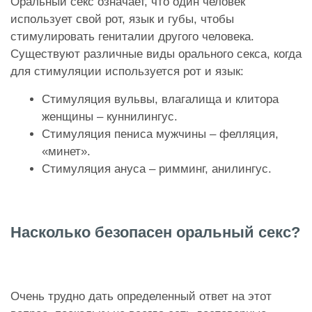
Оральный секс означает, что один человек
использует свой рот, язык и губы, чтобы
стимулировать гениталии другого человека.
Существуют различные виды орального секса, когда
для стимуляции используется рот и язык:
Стимуляция вульвы, влагалища и клитора
женщины – куннилингус.
Стимуляция пениса мужчины – фелляция,
«минет».
Стимуляция ануса – римминг, анилингус.
Насколько безопасен оральный секс?
Очень трудно дать определенный ответ на этот