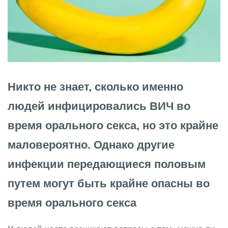
Никто не знает, сколько именно
людей инфицировались ВИЧ во
время орального секса, но это крайне
маловероятно. Однако другие
инфекции передающиеся половым
путем могут быть крайне опасны во
время орального секса