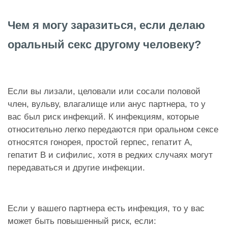
Чем я могу заразиться, если делаю
оральный секс другому человеку?
Если вы лизали, целовали или сосали половой
член, вульву, влагалище или анус партнера, то у
вас был риск инфекций. К инфекциям, которые
относительно легко передаются при оральном сексе
относятся гонорея, простой герпес, гепатит А,
гепатит В и сифилис, хотя в редких случаях могут
передаваться и другие инфекции.
Если у вашего партнера есть инфекция, то у вас
может быть повышенный риск, если: