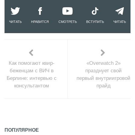
ЧИТАТЬ
НРАВИТСЯ
СМОТРЕТЬ
ВСТУПИТЬ
ЧИТАТЬ
Как помогают квир-
«Overwatch 2»
беженцам с ВИЧ в
празднует свой
Берлине: интервью с
первый внутриигровой
консультантом
прайд
ПОПУЛЯРНОЕ