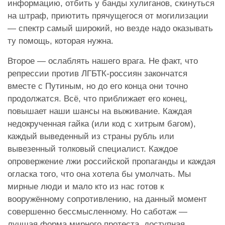
информацию, отбить у банды хулиганов, скинуться
на штраф, приютить прячущегося от могилизации
— спектр самый широкий, но везде надо оказывать
ту помощь, которая нужна.
Второе — ослаблять нашего врага. Не факт, что
репрессии против ЛГБТК-россиян закончатся
вместе с Путиным, но до его конца они точно
продолжатся. Всё, что приближает его конец,
повышает наши шансы на выживание. Каждая
недокрученная гайка (или код с хитрым багом),
каждый выведенный из страны рубль или
вывезенный толковый специалист. Каждое
опровержение лжи российской пропаганды и каждая
огласка того, что она хотела бы умолчать. Мы
мирные люди и мало кто из нас готов к
вооружённому сопротивлению, на данный момент
совершенно бессмысленному. Но саботаж —
лучшая форма мирного протеста, доступная