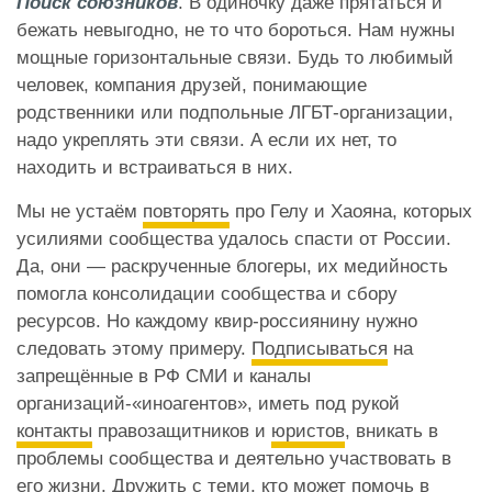
Поиск союзников
. В одиночку даже прятаться и
бежать невыгодно, не то что бороться. Нам нужны
мощные горизонтальные связи. Будь то любимый
человек, компания друзей, понимающие
родственники или подпольные ЛГБТ-организации,
надо укреплять эти связи. А если их нет, то
находить и встраиваться в них.
Мы не устаём
повторять
про Гелу и Хаояна, которых
усилиями сообщества удалось спасти от России.
Да, они — раскрученные блогеры, их медийность
помогла консолидации сообщества и сбору
ресурсов. Но каждому квир-россиянину нужно
следовать этому примеру.
Подписываться
на
запрещённые в РФ СМИ и каналы
организаций-«иноагентов», иметь под рукой
контакты
правозащитников и
юристов
, вникать в
проблемы сообщества и деятельно участвовать в
его жизни. Дружить с теми, кто может помочь в