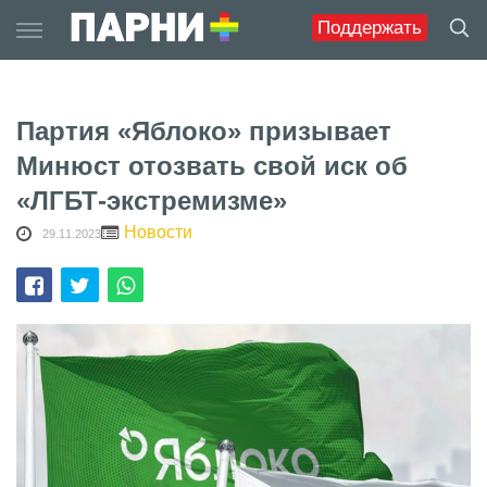
Skip
Поддержать
to
content
Партия «Яблоко» призывает
Минюст отозвать свой иск об
«ЛГБТ-экстремизме»
Новости
29.11.2023