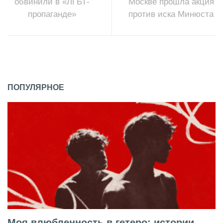
обвинили в «ЛГБТ-
Москве прошла акция
пропаганде»
против иска Минюста
ПОПУЛЯРНОЕ
Моя влюбленность в гетеро: истории