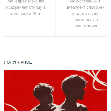
Минздрав Мексики
Искусственный
искореняет стигму в
интеллект способен
отношении ЛГБТ
угадать вашу
сексуальную
ориентацию
ПОПУЛЯРНОЕ