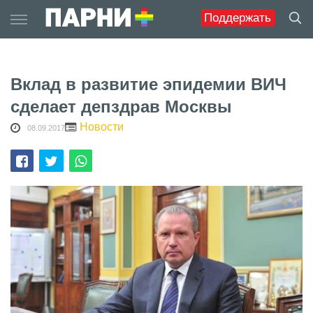
Skip
Поддержать
to
content
Вклад в развитие эпидемии ВИЧ
сделает депздрав Москвы
Новости
08.09.2017