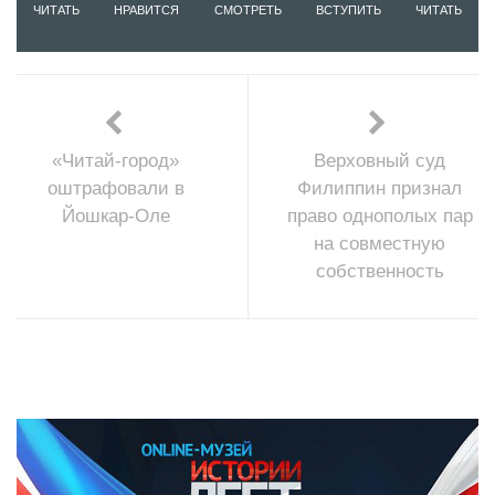
ЧИТАТЬ
НРАВИТСЯ
СМОТРЕТЬ
ВСТУПИТЬ
ЧИТАТЬ
«Читай-город»
Верховный суд
оштрафовали в
Филиппин признал
Йошкар-Оле
право однополых пар
на совместную
собственность