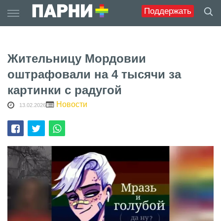
Skip
Поддержать
to
content
Жительницу Мордовии
оштрафовали на 4 тысячи за
картинки с радугой
Новости
13.02.2026