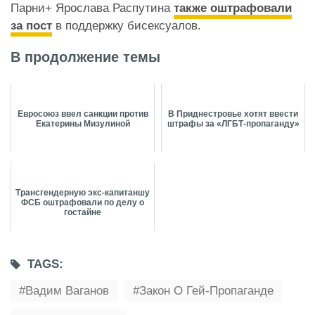
Парни+ Ярослава Распутина
также оштрафовали
за пост
в поддержку бисексуалов.
В продолжение темы
Евросоюз ввел санкции против
В Приднестровье хотят ввести
Екатерины Мизулиной
штрафы за «ЛГБТ-пропаганду»
Трансгендерную экс-капитаншу
ФСБ оштрафовали по делу о
гостайне
TAGS:
Вадим Ваганов
Закон О Гей-Пропаганде