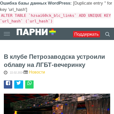
Ошибка базы данных WordPress:
[Duplicate entry '' for
key 'url_hash']
ALTER TABLE `hzsai60ck_blc_links` ADD UNIQUE KEY
`url_hash` (`url_hash`)
Skip
Поддержать
to
content
В клубе Петрозаводска устроили
облаву на ЛГБТ-вечеринку
Новости
22.02.2024