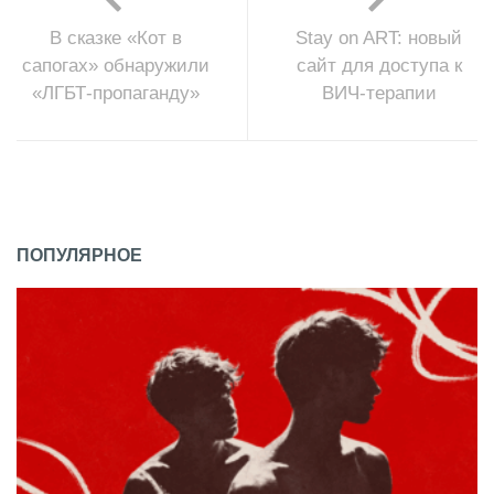
В сказке «Кот в
Stay on ART: новый
сапогах» обнаружили
сайт для доступа к
«ЛГБТ-пропаганду»
ВИЧ-терапии
ПОПУЛЯРНОЕ