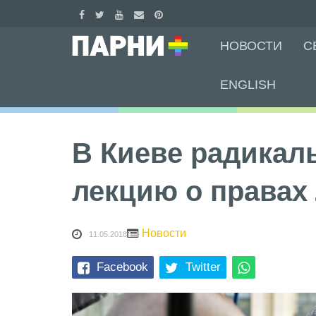
Skip
НОВОСТИ
С
to
content
ENGLISH
В Киеве радикал
лекцию о правах
Новости
11.05.2018
Facebook
Twitter