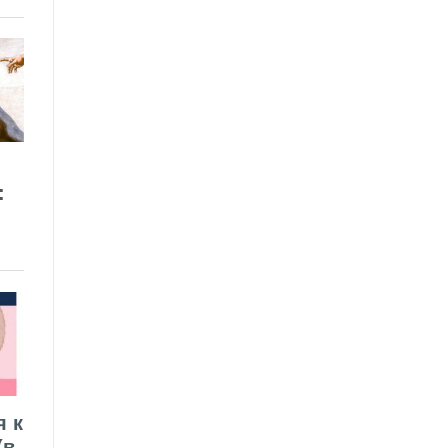
:
я к
(в