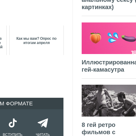
картинках)
в
Как мы вам? Опрос по
е
итогам апреля
ий
Иллюстрированн
гей-камасутра
ОМ ФОРМАТЕ
8 гей ретро
фильмов с
ВСТУПИТЬ
ЧИТАТЬ