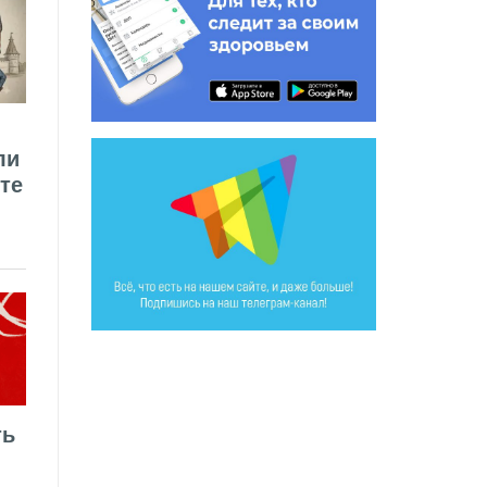
ли
те
ть