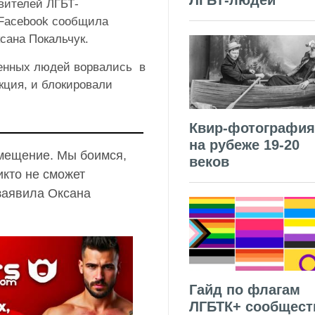
ЛГБТ-людей
вителей ЛГБТ-
 Facebook сообщила
ксана Покальчук.
оенных людей ворвались в
кция, и блокировали
Квир-фотография
на рубеже 19-20
омещение. Мы боимся,
веков
икто не сможет
заявила Оксана
Гайд по флагам
ЛГБТК+ сообщест