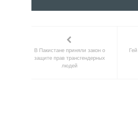
В Пакистане приняли закон о
Гей
защите прав трансгендерных
людей