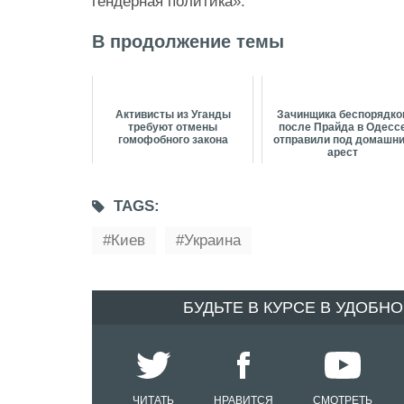
гендерная политика».
В продолжение темы
Активисты из Уганды
Зачинщика беспорядко
требуют отмены
после Прайда в Одесс
гомофобного закона
отправили под домашн
арест
TAGS:
Киев
Украина
БУДЬТЕ В КУРСЕ В УДОБН
ЧИТАТЬ
НРАВИТСЯ
СМОТРЕТЬ