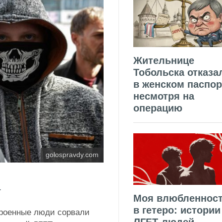
Жительнице
Тобольска отказа
в женском паспор
несмотря на
операцию
golospravdy.com
а
Моя влюбленнос
в гетеро: истории
троенные люди сорвали