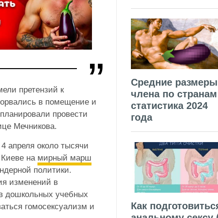
Средние размеры
мели претензий к
члена по странам
ворвались в помещение и
статистика 2024
 планировали провести
года
ице Мечникова.
4 апреля около тысячи
 Киеве на
мирный марш
ндерной политики.
ия изменений в
 в дошкольных учебных
Как подготовитьс
ваться гомосексуализм и
анальному сексу 