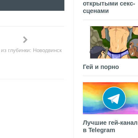
открытыми секс-
сценами
 из глубинки: Новодвинск
Гей и порно
Лучшие гей-кана
в Telegram