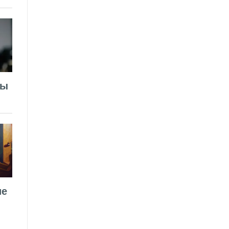
лы
ие