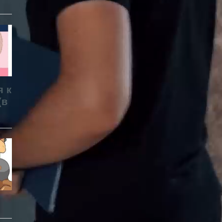
я к
(в