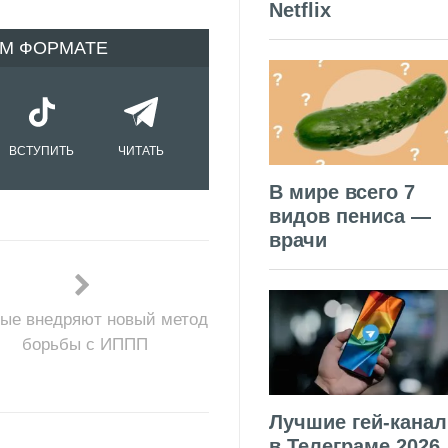
Netflix
ОМ ФОРМАТЕ
ВСТУПИТЬ
ЧИТАТЬ
В мире всего 7
видов пениса —
врачи
ые внедряют новый метод
борьбы с ИППП
Лучшие гей-кана
в Телеграме 2026