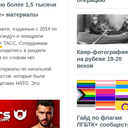
операцию
ю более 1,5 тысячи
е» материалы
иги, изданные с 2014 по
аганду» и поощряли
т
ТАСС. Сотрудников
аходились в разделе
Квир-фотография
 их словам нет.
на рубеже 19-20
веков
атериалы по начальной
ассов, которые были
артами НАТО. Это
Гайд по флагам
ЛГБТК+ сообщест