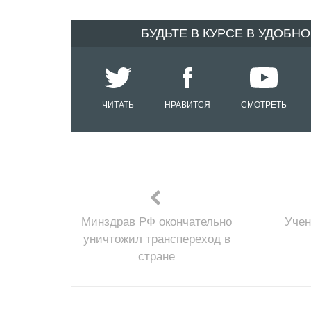
БУДЬТЕ В КУРСЕ В УДОБН
ЧИТАТЬ
НРАВИТСЯ
СМОТРЕТЬ
Минздрав РФ окончательно
Учен
уничтожил транспереход в
стране