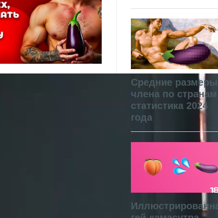
Средние размеры
члена по странам
статистика 2024
года
Иллюстрированн
гей-камасутра