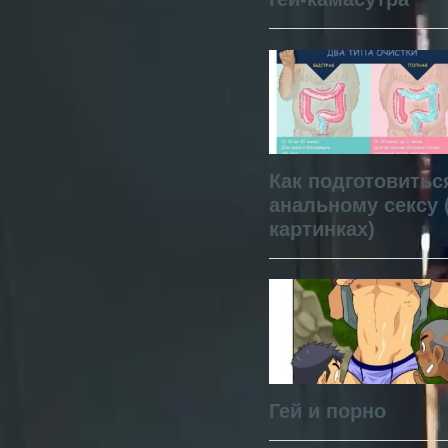
Как подготовитьс
анальному сексу 
картинках)
Гей и порно