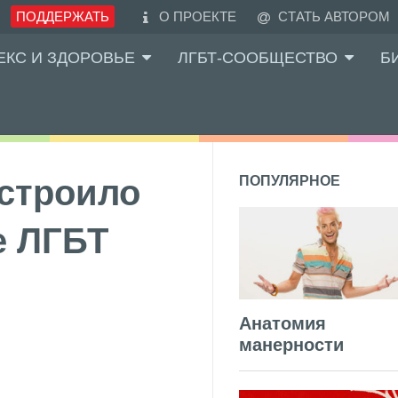
ПОДДЕРЖАТЬ
О ПРОЕКТЕ
СТАТЬ АВТОРОМ
ЕКС И ЗДОРОВЬЕ
ЛГБТ-СООБЩЕСТВО
Б
строило
ПОПУЛЯРНОЕ
е ЛГБТ
Анатомия
манерности