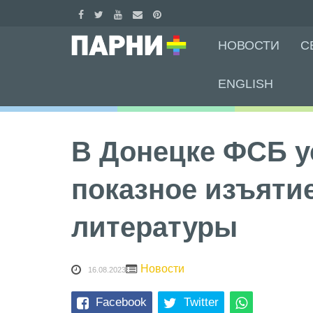
Skip
НОВОСТИ
С
to
content
ENGLISH
В Донецке ФСБ у
показное изъяти
литературы
Новости
16.08.2023
Facebook
Twitter