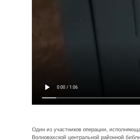
Один из участников операции, исполняюща
Волновахской центральной районной библи