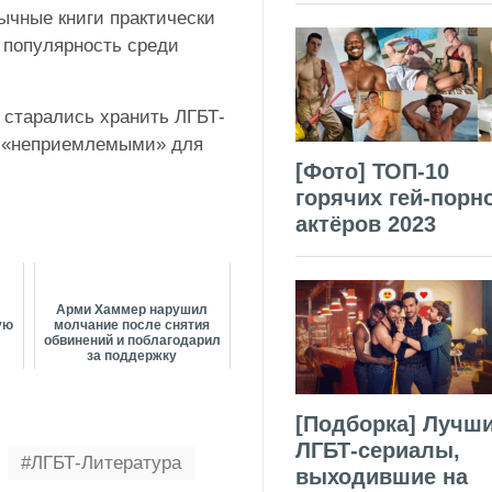
зычные книги практически
х популярность среди
 старались хранить ЛГБТ-
ся «неприемлемыми» для
[Фото] ТОП-10
горячих гей-порн
актёров 2023
Арми Хаммер нарушил
ую
молчание после снятия
обвинений и поблагодарил
за поддержку
[Подборка] Лучш
ЛГБТ-сериалы,
ЛГБТ-Литература
выходившие на