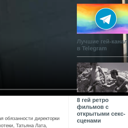
Лучшие гей-кана
в Telegram
8 гей ретро
фильмов с
открытыми секс-
я обязанности директорки
сценами
отеки, Татьяна Лата,