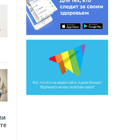
ли
те