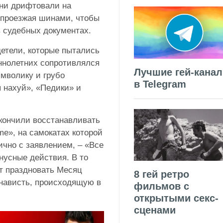
они дрифтовали на
 проезжая шинами, чтобы
в судебных документах.
детели, которые пытались
ннолетних сопротивлялся
Лучшие гей-кана
мволику и грубо
в Telegram
 нахуй», «Педики» и
акончили восстанавливать
e», на самокатах которой
ично с заявлением, – «Все
нусные действия. В то
ет праздновать Месяц
8 гей ретро
енависть, происходящую в
фильмов с
открытыми секс-
сценами