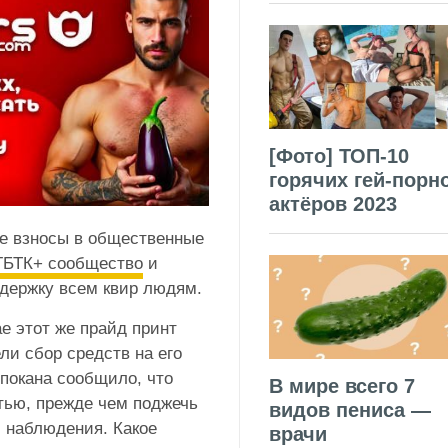
[Фото] ТОП-10
горячих гей-порн
актёров 2023
е взносы в общественные
БТК+ сообщество
и
держку всем квир людям.
ае этот же прайд принт
ли сбор средств на его
покана сообщило, что
В мире всего 7
стью, прежде чем поджечь
видов пениса —
м наблюдения. Какое
врачи