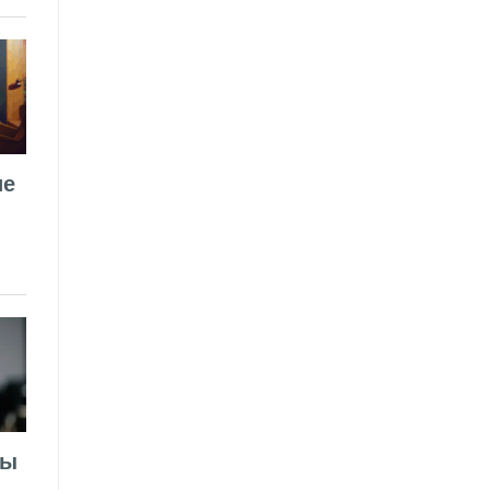
ие
лы