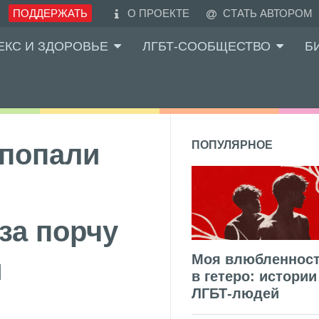
ПОДДЕРЖАТЬ
О ПРОЕКТЕ
СТАТЬ АВТОРОМ
ЕКС И ЗДОРОВЬЕ
ЛГБТ-СООБЩЕСТВО
Б
 попали
ПОПУЛЯРНОЕ
за порчу
Моя влюбленнос
и
в гетеро: истории
ЛГБТ-людей