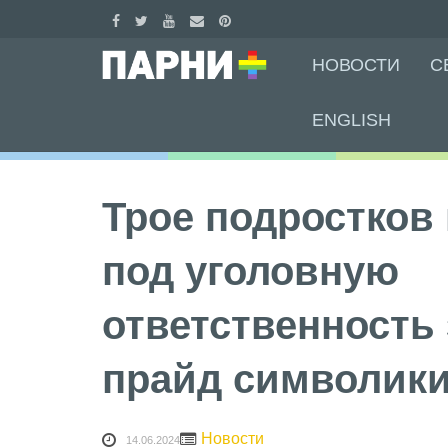
Skip
НОВОСТИ
С
to
content
ENGLISH
Трое подростков
под уголовную
ответственность 
прайд символик
Новости
14.06.2024