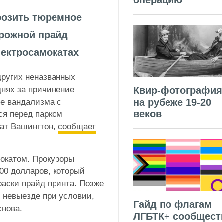
операцию
розить тюремное
орожной прайд
лектросамокатах
других неназванных
нях за причинение
Квир-фотография
на рубеже 19-20
ле вандализма с
веков
ся перед парком
ат Вашингтон,
сообщает
вокатом. Прокуроры
00 долларов, который
раски прайд принта. Позже
о невыезде при условии,
Гайд по флагам
снова.
ЛГБТК+ сообщест