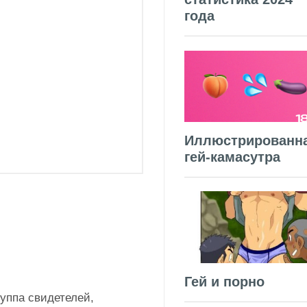
года
Иллюстрированн
гей-камасутра
Гей и порно
руппа свидетелей,