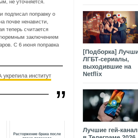
м, не уточняется.
и подписал поправку о
на почве ненависти,
ая теперь считается
 тюремным заключением
аров. С 6 июня поправка
[Подборка] Лучш
ЛГБТ-сериалы,
выходившие на
Netflix
 укрепила институт
Лучшие гей-кана
Расторжение брака после
в Телеграме 2026