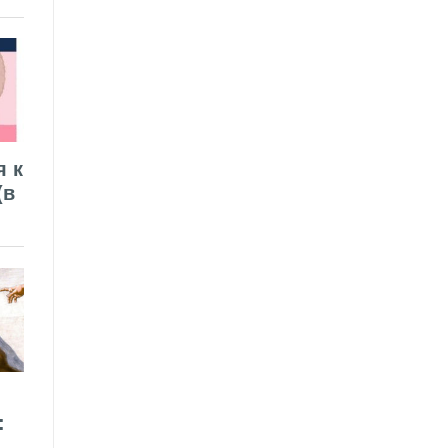
я к
(в
: