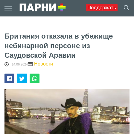
Skip
Поддержать
to
content
Британия отказала в убежище
небинарной персоне из
Саудовской Аравии
Новости
14.06.2024