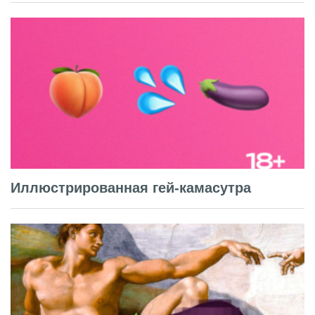
Иллюстрированная гей-камасутра