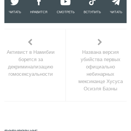
ЧИТАТЬ
НРАВИТСЯ
СМОТРЕТЬ
ВСТУПИТЬ
ЧИТАТЬ
Активист в Намибии
Названа версия
борется за
убийства первых
декриминализацию
официально
гомосексуальности
небинарных
мексиканце Хусуса
Осиэля Баэны