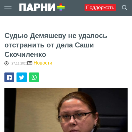
Skip
Поддержать
to
content
Судью Демяшеву не удалось
отстранить от дела Саши
Скочиленко
Новости
27.11.2023