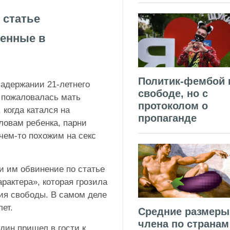
 статье
шенные в
Политик-фембой 
задержании 21-летнего
свободе, но с
х пожаловалась мать
протоколом о
 когда катался на
пропаганде
ловам ребенка, парни
чем-то похожим на секс
и им обвинение по статье
рактера», которая грозила
ия свободы. В самом деле
ет.
Средние размеры
члена по странам
дин пришел в гости к