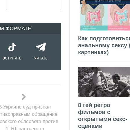
ОМ ФОРМАТЕ
Как подготовитьс
анальному сексу 
картинках)
ВСТУПИТЬ
ЧИТАТЬ
8 гей ретро
В Украине суд признал
фильмов с
отивоправным обращение
открытыми секс-
овского облсовета против
сценами
ЛГБТ-партнерств