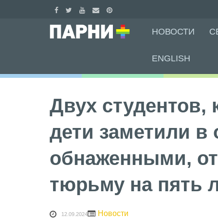
Skip
НОВОСТИ
С
to
content
ENGLISH
Двух студентов,
дети заметили в 
обнаженными, от
тюрьму на пять 
Новости
12.09.2024