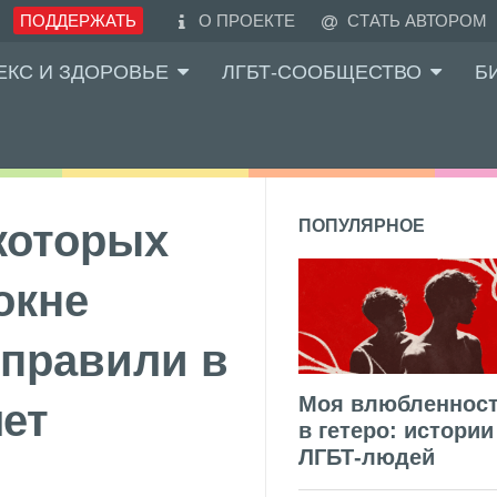
ПОДДЕРЖАТЬ
О ПРОЕКТЕ
СТАТЬ АВТОРОМ
ЕКС И ЗДОРОВЬЕ
ЛГБТ-СООБЩЕСТВО
Б
 которых
ПОПУЛЯРНОЕ
окне
правили в
Моя влюбленнос
лет
в гетеро: истории
ЛГБТ-людей