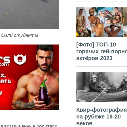
де были студенты
[Фото] ТОП-10
горячих гей-порн
актёров 2023
Квир-фотография
на рубеже 19-20
веков
ния возмущенные родители