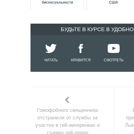
бисексуальности
США
БУДЬТЕ В КУРСЕ В УДОБН
ЧИТАТЬ
НРАВИТСЯ
СМОТРЕТЬ
Гомофобного священника
отстранили от службы за
пр
участие в гей-вечеринках и
Льв
съемку гей-порно