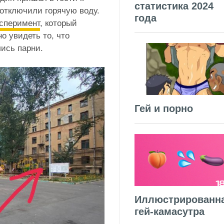
статистика 2024
о отключили горячую воду.
года
сперимент
, который
о увидеть то, что
лись парни.
Гей и порно
Иллюстрированн
гей-камасутра