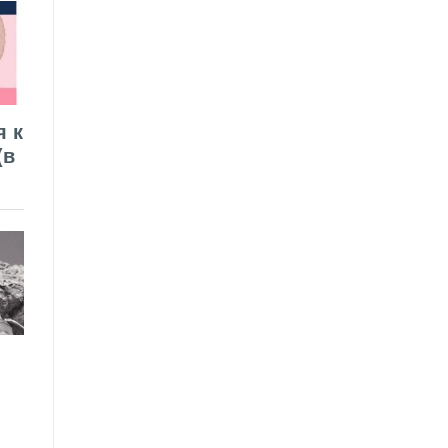
я к
(в