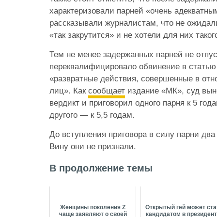
характеризовали парней «очень адекватн
рассказывали журналистам, что не ожидали
«так закрутится» и не хотели для них таког
Тем не менее задержанных парней не отпу
переквалифицировало обвинение в статью
«развратные действия, совершенные в отн
лиц». Как
сообщает
издание «МК», суд вы
вердикт и приговорил одного парня к 5 го
другого — к 5,5 годам.
До вступления приговора в силу парни два
Вину они не признали.
В продолжение темы
Женщины поколения Z
Открытый гей может ста
чаще заявляют о своей
кандидатом в президен