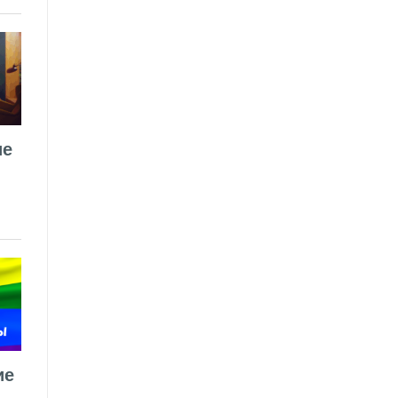
ие
ие