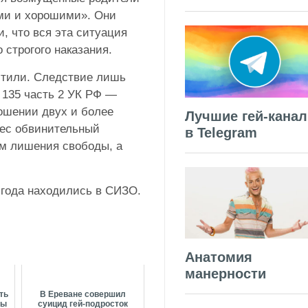
ыми и хорошими». Они
, что вся эта ситуация
о строгого наказания.
стили. Следствие лишь
 135 часть 2 УК РФ —
ошении двух и более
Лучшие гей-кана
нес обвинительный
в Telegram
дам лишения свободы, а
 года находились в СИЗО.
Анатомия
манерности
ть
В Ереване совершил
ты
суицид гей-подросток