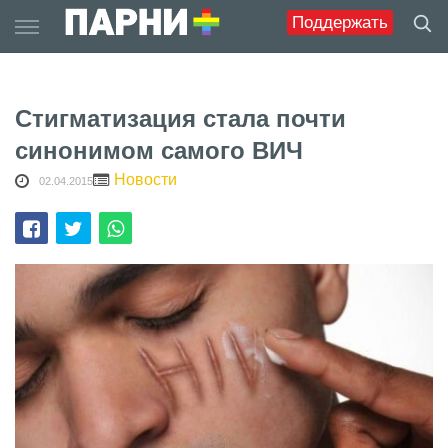
Skip
Поддержать
to
content
Стигматизация стала почти
синонимом самого ВИЧ
Новости
02.04.2015