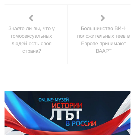
Знаете ли вы, что у
Большинство ВИЧ-
гомосексуальных
положительных геев в
людей есть своя
Европе принимают
страна?
ВААРТ