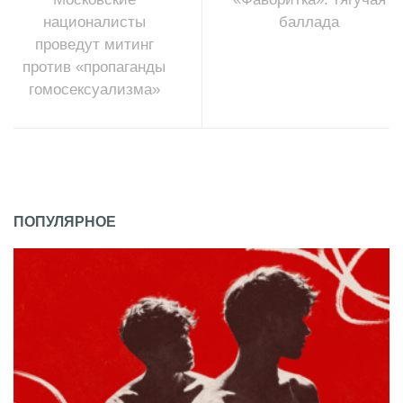
националисты
баллада
проведут митинг
против «пропаганды
гомосексуализма»
ПОПУЛЯРНОЕ