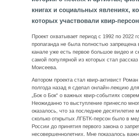
книгах и социальных явлениях, к
которых участвовали квир-персо
Проект охватывает период с 1992 по 2022 г
пропаганда не была полностью запрещена в
канале уже есть первое большое видео и с
самой популярной из которых стал рассказ
Моисеева.
Автором проекта стал квир-активист Рома
полгода назад я сделал онлайн-лекцию дл
„Бок о Бок“ о важных квир-событиях совре
Неожиданно то выступление принесло мног
оказалось, что за последнее десятилетие 
сколько открытых ЛГБТК-персон было в ме
России до принятия первого закона о запре
несовершеннолетних. Мне показалось важн