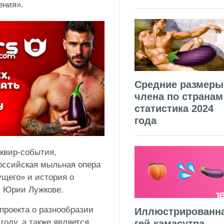
ения».
Средние размеры
члена по странам
статистика 2024
года
 квир-события,
российская мыльная опера
ущего» и история о
 Юрии Лужкове.
проекта о разнообразии
Иллюстрированн
 году
, а также является
гей-камасутра