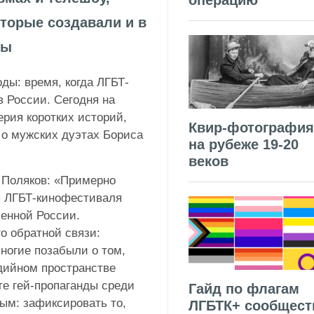
операцию
оторые создавали и в
ны
оды: время, когда ЛГБТ-
 России. Сегодня на
ерия коротких историй,
Квир-фотография
 о мужских дуэтах Бориса
на рубеже 19-20
веков
н Поляков: «Примерно
я ЛГБТ-кинофестиваля
менной России.
о обратной связи:
многие позабыли о том,
дийном пространстве
те гей-пропаганды среди
Гайд по флагам
ым: зафиксировать то,
ЛГБТК+ сообщест