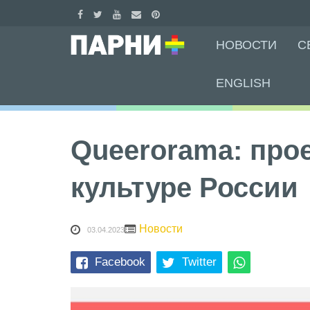
Skip
НОВОСТИ
С
to
content
ENGLISH
Queerorama: прое
культуре России
Новости
03.04.2023
Facebook
Twitter