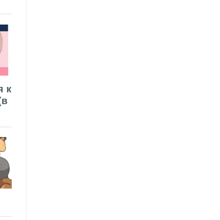
я к
(в