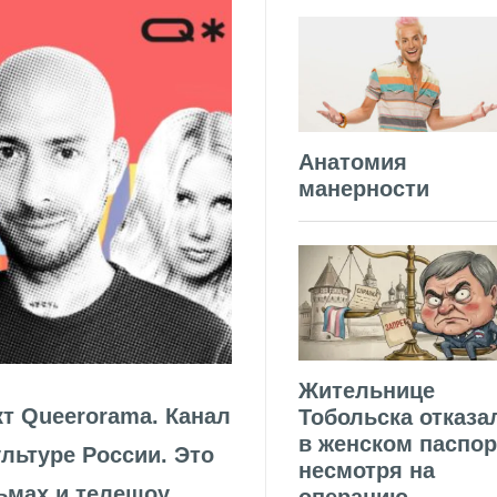
Анатомия
манерности
Жительнице
т Queerorama. Канал
Тобольска отказа
в женском паспор
льтуре России. Это
несмотря на
ьмах и телешоу,