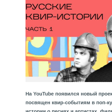
На YouTube появился новый проек
посвящен квир-событиям в поп-ку
истории о песнях и артистах, фил