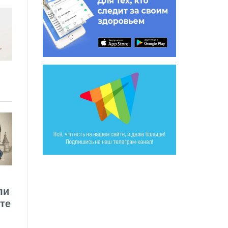
ли
те