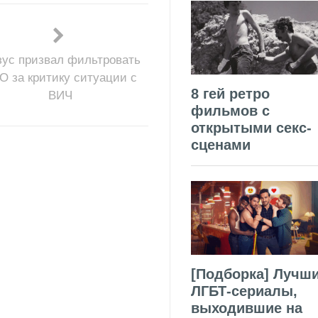
ус призвал фильтровать
О за критику ситуации с
8 гей ретро
ВИЧ
фильмов с
открытыми секс-
сценами
[Подборка] Лучш
ЛГБТ-сериалы,
выходившие на