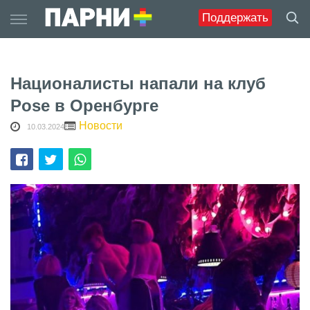
Skip
Поддержать
to
content
Националисты напали на клуб
Pose в Оренбурге
Новости
10.03.2024