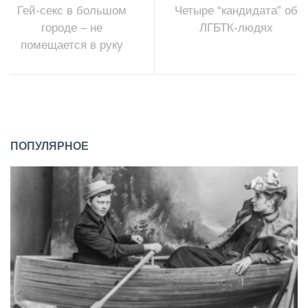
Гей-секс в большом
Четыре “кандидата” об
городе – не
ЛГБТК-людях
помещается в руку
ПОПУЛЯРНОЕ