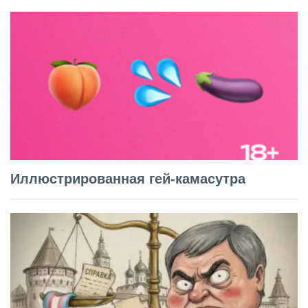
Иллюстрированная гей-камасутра