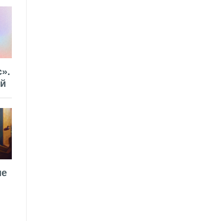
».
ей
ие