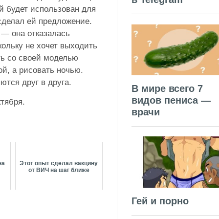
й будет использован для
сделал ей предложение.
 — она отказалась
кольку не хочет выходить
ть со своей моделью
ой, а рисовать ночью.
тся друг в друга.
В мире всего 7
видов пениса —
ктября.
врачи
на
Этот опыт сделал вакцину
от ВИЧ на шаг ближе
Гей и порно