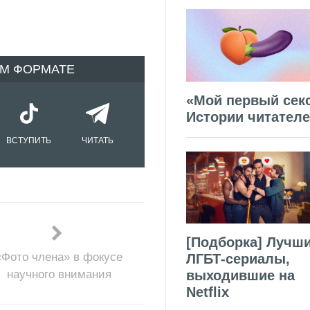
ОМ ФОРМАТЕ
«Мой первый секс
Истории читател
ВСТУПИТЬ
ЧИТАТЬ
[Подборка] Лучш
«Фото члена» в фокусе
ЛГБТ-сериалы,
научного внимания
выходившие на
Netflix