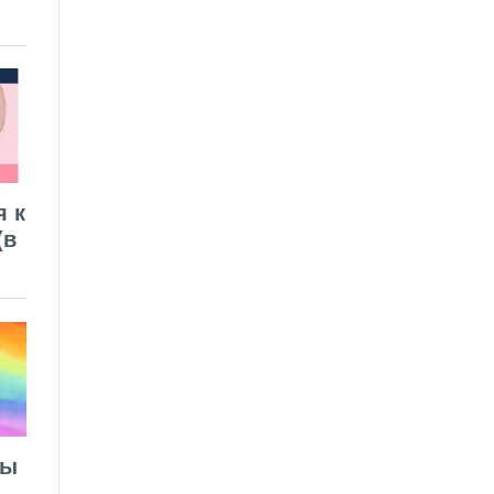
я к
(в
лы