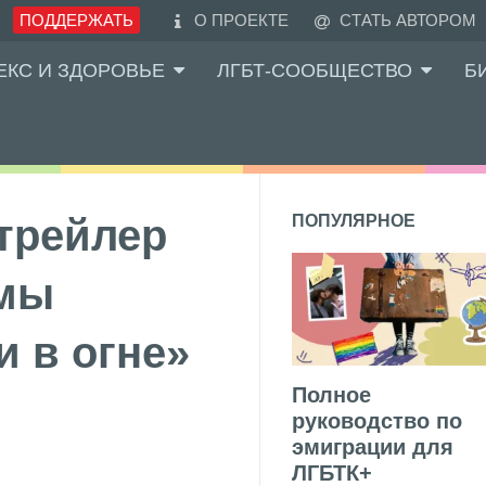
ПОДДЕРЖАТЬ
О ПРОЕКТЕ
СТАТЬ АВТОРОМ
ЕКС И ЗДОРОВЬЕ
ЛГБТ-СООБЩЕСТВО
Б
 трейлер
ПОПУЛЯРНОЕ
амы
и в огне»
Полное
руководство по
эмиграции для
ЛГБТК+