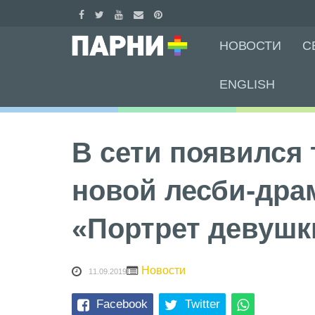
Skip
НОВОСТИ
С
to
content
ENGLISH
В сети появился
новой лесби-др
«Портрет девушк
Новости
11.09.2019
Facebook
Twitter