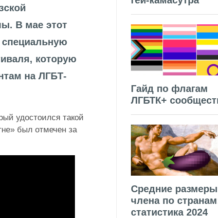
гей-камасутра
зской
ы. В мае этот
 специальную
тиваля, которую
там на ЛГБТ-
Гайд по флагам
ЛГБТК+ сообщест
рый удостоился такой
гне» был отмечен за
Средние размеры
члена по странам
статистика 2024