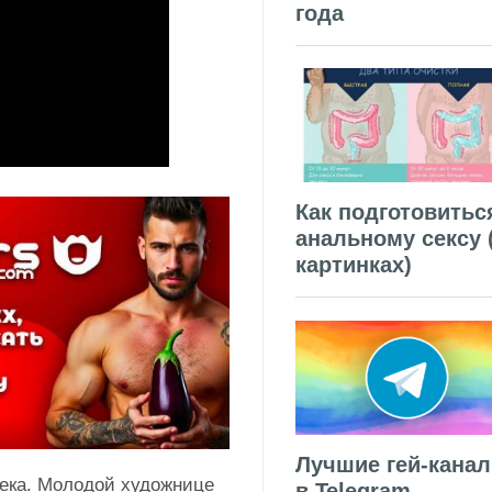
года
Как подготовитьс
анальному сексу 
картинках)
Лучшие гей-кана
века. Молодой художнице
в Telegram