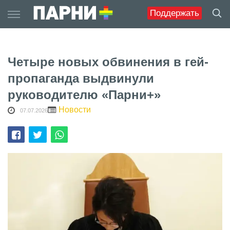
Skip
Поддержать
to
content
Четыре новых обвинения в гей-
пропаганда выдвинули
руководителю «Парни+»
Новости
07.07.2026