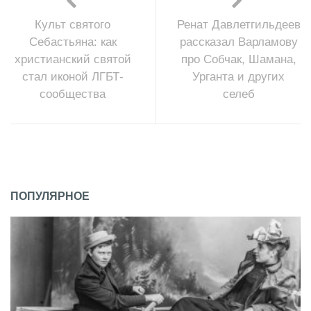
Культ святого
Ренат Давлетгильдеев
Себастьяна: как
рассказал Варламову
христианский святой
про Собчак, Шамана,
стал иконой ЛГБТ-
Урганта и других
сообщества
селеб
ПОПУЛЯРНОЕ