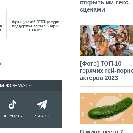
открытыми секс-
сценами
Французский ЛГБТ-ресурс
 в
поддержал портал "Парни
а
ПЛЮС"
[Фото] ТОП-10
а
горячих гей-порн
актёров 2023
ОМ ФОРМАТЕ
ВСТУПИТЬ
ЧИТАТЬ
В мире всего 7