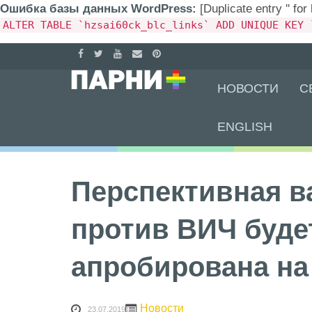
Ошибка базы данных WordPress:
[Duplicate entry '' for
ALTER TABLE `hzsai60ck_blc_links` ADD UNIQUE KEY 
Skip
НОВОСТИ
С
to
content
ENGLISH
Перспективная в
против ВИЧ буде
апробирована на
Новости
23.07.2019