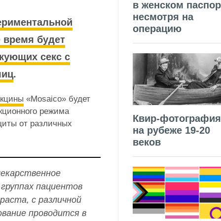
в женском паспор
несмотря на
периментальной
операцию
 время будет
кующих секс с
лиц
.
акцины
«Mosaico» будет
кционного режима
Квир-фотография
щиты от различных
на рубеже 19-20
веков
лекарственное
группах пациентов
раста, с различной
вание проводится в