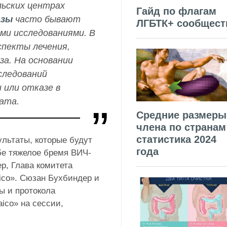
льских центрах
Гайд по флагам
азы
часто бывают
ЛГБТК+ сообщест
ми исследованиями. В
спекты лечения,
за. На основании
следований
 или отказе в
рата.
Средние размеры
члена по странам
статистика 2024
льтаты, которые будут
года
бе тяжелое бремя ВИЧ-
р, Глава комитета
ico». Сюзан Бухбиндер и
ы и протокола
ico» на сессии,