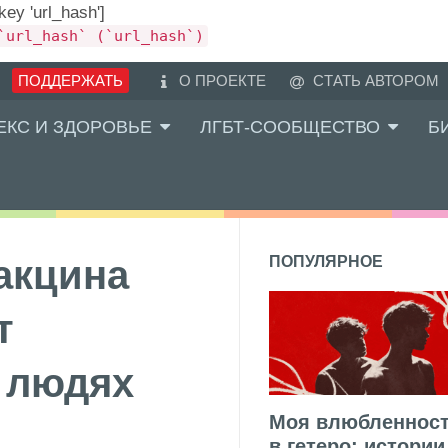
 key 'url_hash']
`url_hash` (`url_hash`)
ПОДДЕРЖАТЬ
О ПРОЕКТЕ
СТАТЬ АВТОРОМ
ЕКС И ЗДОРОВЬЕ
ЛГБТ-СООБЩЕСТВО
Б
акцина
ПОПУЛЯРНОЕ
т
 людях
Моя влюбленнос
в гетеро: истории