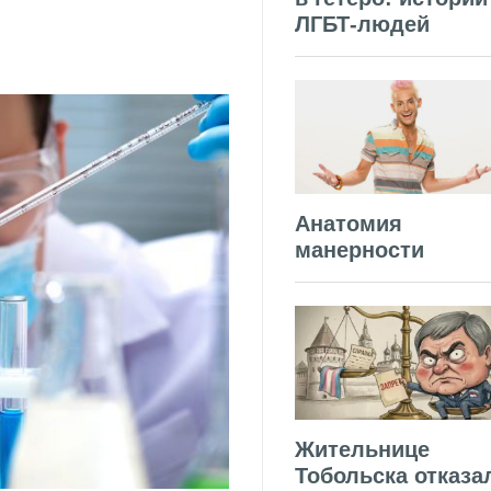
ЛГБТ-людей
Анатомия
манерности
Жительнице
Тобольска отказа