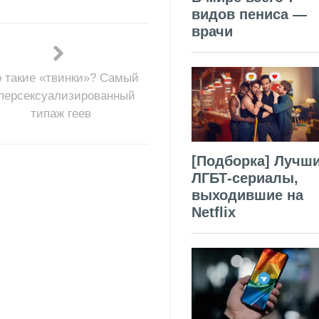
видов пениса —
врачи
о такие «твинки»? Самый
персексуализированный
типаж геев
[Подборка] Лучш
ЛГБТ-сериалы,
выходившие на
Netflix