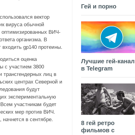
Гей и порно
спользовался вектор
ик вируса обычной
» оптимизированных ВИЧ-
ответа организма. В
т входить gp140 протеины.
водиться оценка
Лучшие гей-кана
ы с участием 3800
в Telegram
и трансгендерных лиц в
льских центрах Северной и
ледования будут
щих экспериментальную
. Всем участникам будет
еских мер против ВИЧ.
 начнется в сентябре.
8 гей ретро
фильмов с