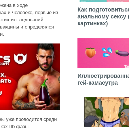
жена в ходе
Как подготовитьс
х и человеке, первые из
анальному сексу 
 этих исследований
картинках)
 вакцины и определялся
и.
Иллюстрированн
гей-камасутра
ны уже проводится среди
ках IIb фазы