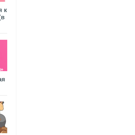
я к
(в
ая