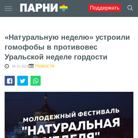
Skip
Поддержать
to
content
«Натуральную неделю» устроили
гомофобы в противовес
Уральской неделе гордости
Новости
06.10.2021