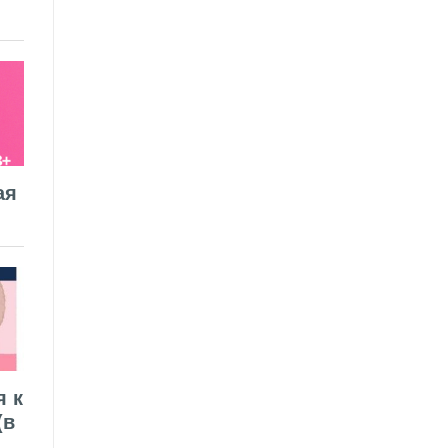
ая
я к
(в