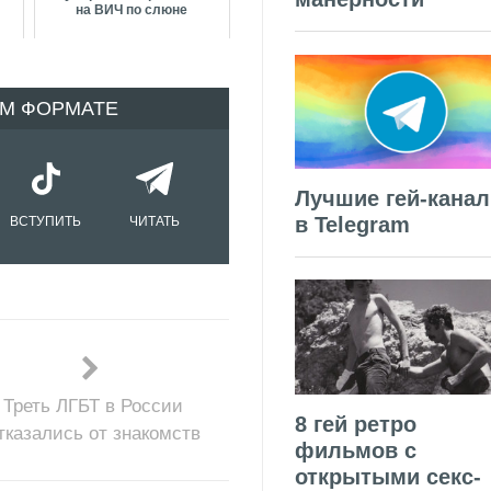
на ВИЧ по слюне
ОМ ФОРМАТЕ
Лучшие гей-кана
в Telegram
ВСТУПИТЬ
ЧИТАТЬ
Треть ЛГБТ в России
8 гей ретро
тказались от знакомств
фильмов с
открытыми секс-