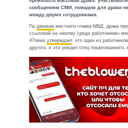
произошла массовая драка: участвовали 
сообщениям СМИ, поводом для драки я
между двумя сотрудниками.
По
данным
местного главка МВД, драка пр
ссыллкой на «молву среди работников» ме
47news
утверждает
, что один из работник
другого, и это увидел отец поцелованного,