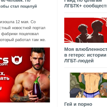
Гайд по флагам
60 человек. По
ЛГБТК+ сообщест
кобы стал поцелуй
оизошла 12 мая. Со
стный новостной портал
ов фабрики поцеловал
 который работал там же.
Моя влюбленнос
в гетеро: истории
ЛГБТ-людей
Гей и порно