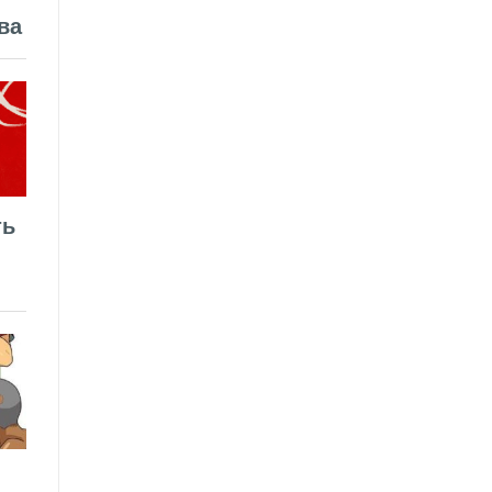
ва
ть