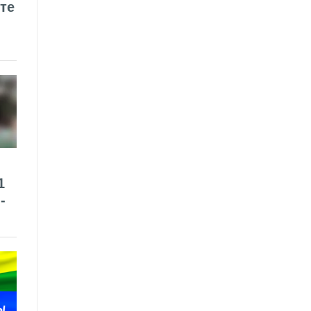
те
1
-