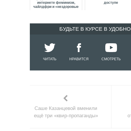
интернете феминизм,
доступе
чайлдфри и «нездоровые
половые отношения»
БУДЬТЕ В КУРСЕ В УДОБН
ЧИТАТЬ
НРАВИТСЯ
СМОТРЕТЬ
Саше Казанцевой вменили
ещё три «квир-пропаганды»
о