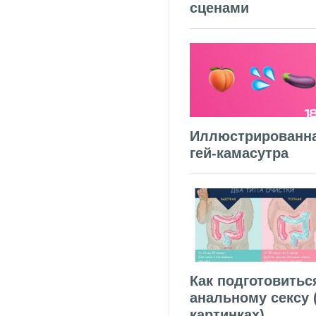
сценами
Иллюстрированн
гей-камасутра
Как подготовитьс
анальному сексу 
картинках)