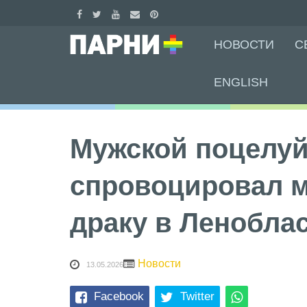
Skip
НОВОСТИ
С
to
content
ENGLISH
Мужской поцелу
спровоцировал 
драку в Ленобла
Новости
13.05.2026
Facebook
Twitter