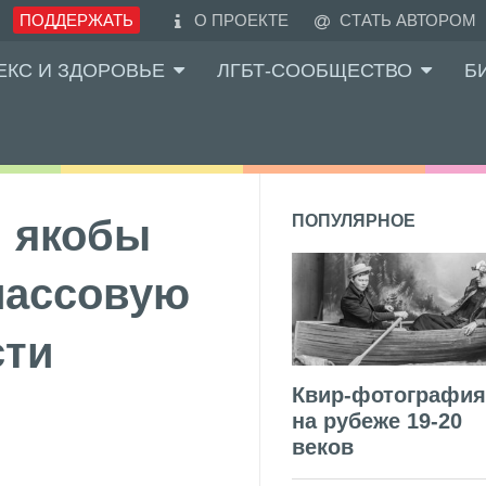
ПОДДЕРЖАТЬ
О ПРОЕКТЕ
СТАТЬ АВТОРОМ
ЕКС И ЗДОРОВЬЕ
ЛГБТ-СООБЩЕСТВО
Б
й якобы
ПОПУЛЯРНОЕ
массовую
сти
Квир-фотография
на рубеже 19-20
веков