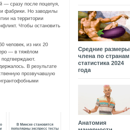
й — сразу после поцелуя,
ти фабрики. Но заводилы
тии на территории
онфликт. Чтобы остановить
0 человек, из них 20
Средние размеры
еро — в тяжёлом
члена по странам
е подтверждают.
статистика 2024
держалось. В результате
года
ственную прозвучавшую
мигрантофобными
Анатомия
ко
В Минске становятся
манерности
м
популярны экспресс тесты