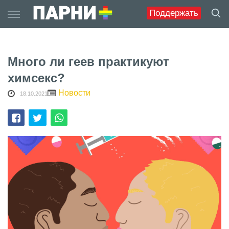
Skip
Поддержать
to
content
Много ли геев практикуют
химсекс?
Новости
18.10.2021