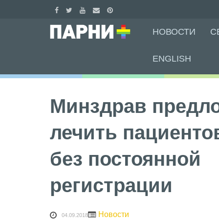
Skip
НОВОСТИ
С
to
content
ENGLISH
Минздрав предл
лечить пациенто
без постоянной
регистрации
Новости
04.09.2018