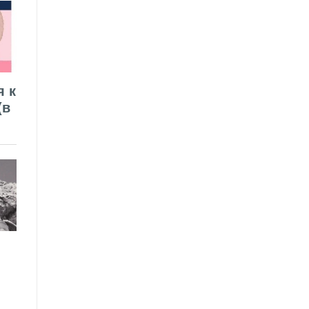
я к
(в