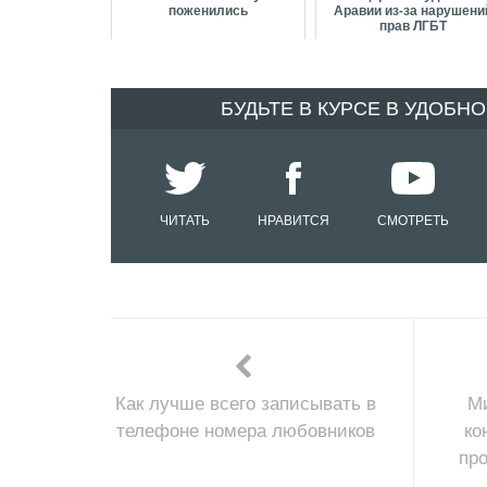
поженились
Аравии из-за нарушени
прав ЛГБТ
БУДЬТЕ В КУРСЕ В УДОБН
ЧИТАТЬ
НРАВИТСЯ
СМОТРЕТЬ
Как лучше всего записывать в
Ми
телефоне номера любовников
ко
пр