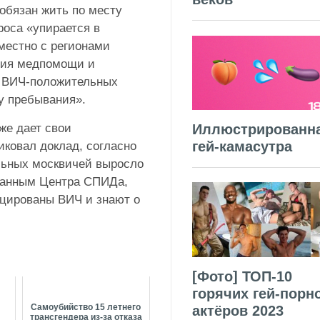
 обязан жить по месту
роса «упирается в
местно с регионами
ния медпомощи и
и ВИЧ-положительных
у пребывания».
Иллюстрированн
же дает свои
гей-камасутра
иковал доклад, согласно
льных москвичей выросло
о данным Центра СПИДа,
ицированы ВИЧ и знают о
[Фото] ТОП-10
горячих гей-порн
Самоубийство 15 летнего
актёров 2023
трансгендера из-за отказа