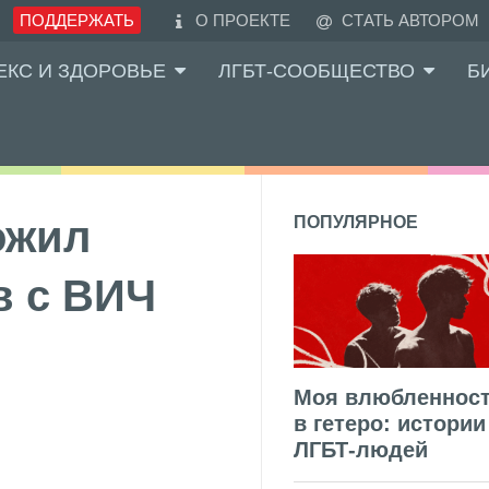
ПОДДЕРЖАТЬ
О ПРОЕКТЕ
СТАТЬ АВТОРОМ
ЕКС И ЗДОРОВЬЕ
ЛГБТ-СООБЩЕСТВО
Б
ожил
ПОПУЛЯРНОЕ
в с ВИЧ
Моя влюбленнос
в гетеро: истории
ЛГБТ-людей