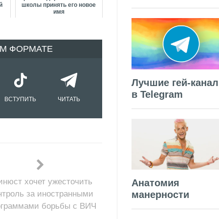
й
школы принять его новое
имя
ОМ ФОРМАТЕ
Лучшие гей-кана
в Telegram
ВСТУПИТЬ
ЧИТАТЬ
нюст хочет ужесточить
Анатомия
нтроль за иностранными
манерности
ограммами борьбы с ВИЧ