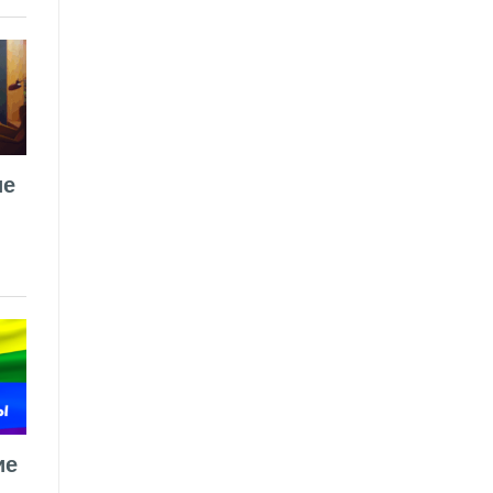
ие
ие