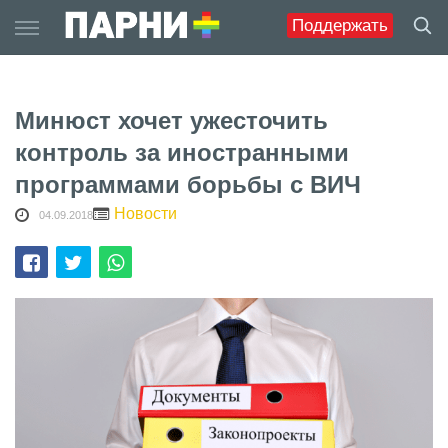
Skip
Поддержать
to
content
Минюст хочет ужесточить
контроль за иностранными
программами борьбы с ВИЧ
Новости
04.09.2018