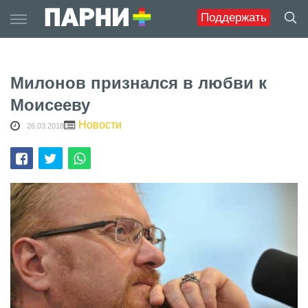
Skip
Поддержать
to
content
Милонов признался в любви к
Моисееву
Новости
26.03.2018