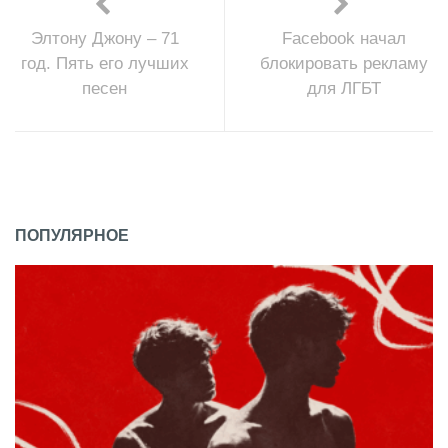
Элтону Джону – 71
Facebook начал
год. Пять его лучших
блокировать рекламу
песен
для ЛГБТ
ПОПУЛЯРНОЕ