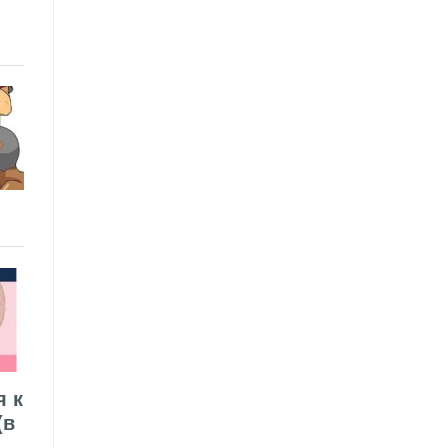
я к
(в