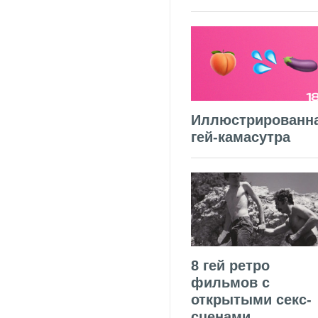
Иллюстрированн
гей-камасутра
8 гей ретро
фильмов с
открытыми секс-
сценами