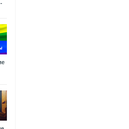
-
ие
ие