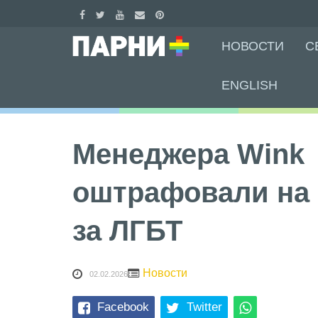
Skip
НОВОСТИ
С
to
content
ENGLISH
Менеджера Wink
оштрафовали на 
за ЛГБТ
Новости
02.02.2026
Facebook
Twitter