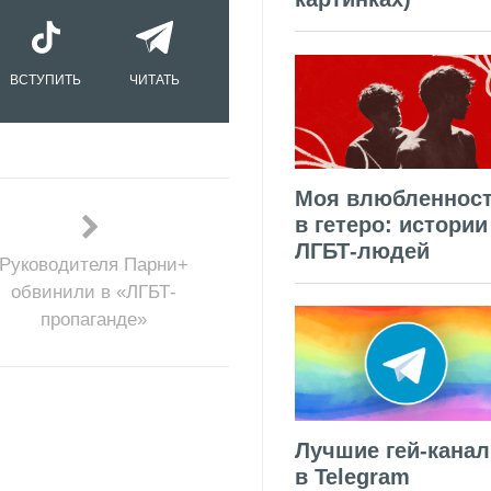
ВСТУПИТЬ
ЧИТАТЬ
Моя влюбленнос
в гетеро: истории
ЛГБТ-людей
Руководителя Парни+
обвинили в «ЛГБТ-
пропаганде»
Лучшие гей-кана
в Telegram