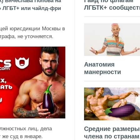
Гайд по флагам
k) Вячеслава Попова на
ЛГБТК+ сообщест
» ЛГБТ+ или чайлд-фри
щей юрисдикции Москвы в
трафа, не уточняется.
Анатомия
манерности
Средние размеры
лжностных лиц, дела
члена по странам
 же суд в январе.