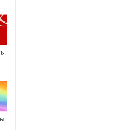
ть
лы