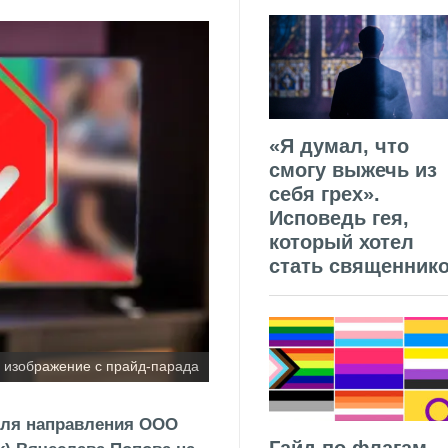
«Я думал, что
смогу выжечь из
себя грех».
Исповедь гея,
который хотел
стать священник
е изображение с прайд-парада
еля направления ООО