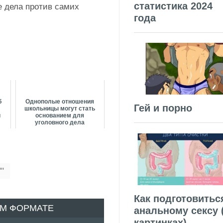
статистика 2024
 дела против самих
года
б
Однополые отношения
Гей и порно
школьницы могут стать
и
основанием для
уголовного дела
"
Как подготовитьс
ОМ ФОРМАТЕ
анальному сексу 
картинках)