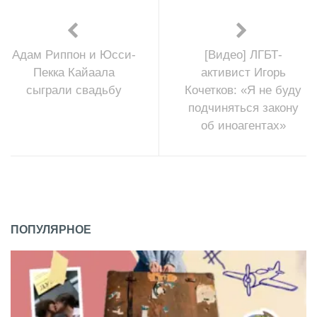
Адам Риппон и Юсси-
[Видео] ЛГБТ-
Пекка Кайаала
активист Игорь
сыграли свадьбу
Кочетков: «Я не буду
подчиняться закону
об иноагентах»
ПОПУЛЯРНОЕ