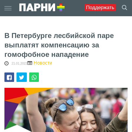
Skip
Поддержать
to
content
В Петербурге лесбийской паре
выплатят компенсацию за
гомофобное нападение
Новости
21.01.2022