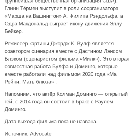
крупнейшая общественная организация США).
Глинн Тёрмен выступит в роли соорганизатора
«Марша на Вашингтон» А. Филипа Рэндольфа, а
Одра Макдональд сыграет икону движения Эллу
Бейкер.
Режиссер картины Джордж К. Вулф является
соавтором сценария вместе с Дастином Лэнсом
Блэком (сценаристом фильма «Милк
»
). Это вторая
совместная работа Вулфа и Доминго, которые
вместе работали над фильмом 2020 года «Ма
Рейни: Мать блюза» .
Напомним, что актёр Колман Доминго — открытый
гей, с 2014 года он состоит в браке с Раулем
Доминго.
Дата выхода фильма пока не названа.
Источник:
Advocate