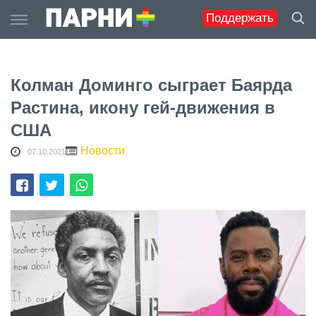
Skip
Поддержать
to
content
Колман Доминго сыграет Баярда
Растина, икону гей-движения в
США
Новости
07.10.2021