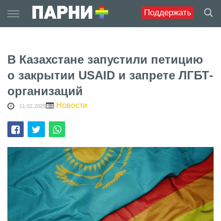
Skip
Поддержать
to
content
В Казахстане запустили петицию
о закрытии USAID и запрете ЛГБТ-
организаций
Новости
11.02.2025