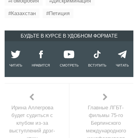
Гомофобия
Дискриминация
Казахстан
Петиция
БУДЬТЕ В КУРСЕ В УДОБНОМ ФОРМАТЕ
ЧИТАТЬ
НРАВИТСЯ
СМОТРЕТЬ
ВСТУПИТЬ
ЧИТАТЬ
Ирина Аллегрова
Главные ЛГБТ-
будет судиться с
фильмы 75-го
клубом из-за
Берлинского
выступлений дрэг-
международного