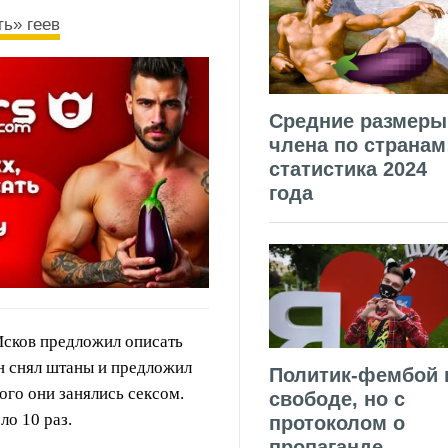
ь» геев
Средние размеры
члена по странам
статистика 2024
года
 Исков предложил описать
он снял штаны и предложил
Политик-фембой 
ого они занялись сексом.
свободе, но с
оло 10 раз.
протоколом о
пропаганде