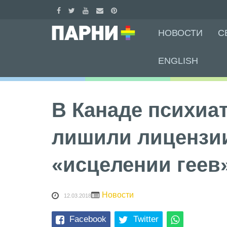
Skip
НОВОСТИ
С
to
content
ENGLISH
В Канаде психиа
лишили лицензии
«исцелении геев
Новости
12.03.2018
Facebook
Twitter