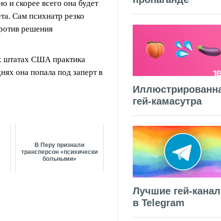
о и скорее всего она будет
та. Сам психиатр резко
против решения
 штатах США практика
днях она попала под заперт в
Иллюстрированн
гей-камасутра
В Перу признали
трансперсон «психически
больными»
Лучшие гей-кана
в Telegram