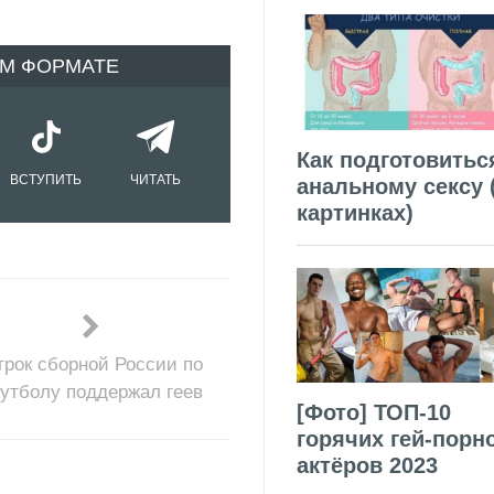
ОМ ФОРМАТЕ
Как подготовитьс
ВСТУПИТЬ
ЧИТАТЬ
анальному сексу 
картинках)
грок сборной России по
утболу поддержал геев
[Фото] ТОП-10
горячих гей-порн
актёров 2023