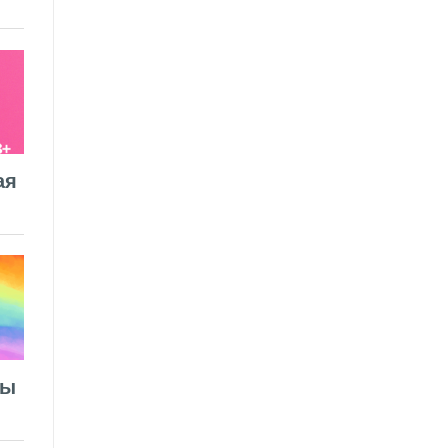
ая
лы