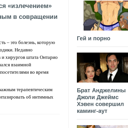
ся «излечением»
вным в совращении
Гей и порно
ть – это болезнь, которую
одики. Недавно
 и хирургов штата Онтарио
мался взаимной
 посетителями во время
 важным терапевтическим
Брат Анджелины
Джоли Джеймс
антазировать об интимных
Хэвен совершил
каминг-аут