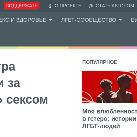
ПОДДЕРЖАТЬ
О ПРОЕКТЕ
СТАТЬ АВТОРОМ
ЕКС И ЗДОРОВЬЕ
ЛГБТ-СООБЩЕСТВО
Б
тра
ПОПУЛЯРНОЕ
 за
» сексом
Моя влюбленнос
в гетеро: истории
ЛГБТ-людей