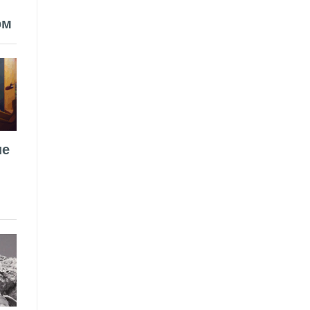
ом
ие