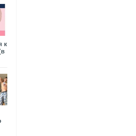
я к
(в
о