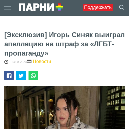
Skip
Поддержать
to
content
[Эксклюзив] Игорь Синяк выиграл
апелляцию на штраф за «ЛГБТ-
пропаганду»
Новости
13.08.2024