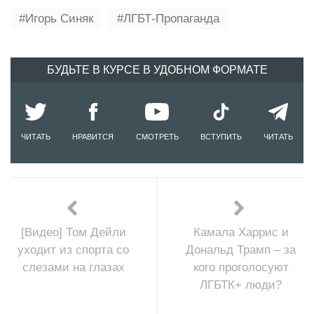
Игорь Синяк
ЛГБТ-Пропаганда
БУДЬТЕ В КУРСЕ В УДОБНОМ ФОРМАТЕ
ЧИТАТЬ
НРАВИТСЯ
СМОТРЕТЬ
ВСТУПИТЬ
ЧИТАТЬ
[Видео] Том Дейли
Камала Харрис и
уходит из спорта со
Дональд Трамп – за
слезами на глазах
кого проголосуют
ЛГБТК+ люди?