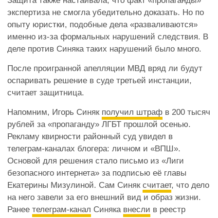
Защита также настаивала, что факт «пропаганды»
экспертиза не смогла убедительно доказать. Но по
опыту юристки, подобные дела «разваливаются»
именно из-за формальных нарушений следствия. В
деле против Синяка таких нарушений было много.
После проигранной апелляции МВД вряд ли будут
оспаривать решение в суде третьей инстанции,
считает защитница.
Напомним, Игорь Синяк
получил штраф
в 200 тысяч
рублей за «пропаганду» ЛГБТ прошлой осенью.
Рекламу квирности районный суд увидел в
телеграм-каналах блогера: личном и «ВПШ».
Основой для решения стало письмо из «Лиги
безопасного интернета» за подписью её главы
Екатерины Мизулиной. Сам Синяк
считает
, что дело
на него завели за его внешний вид и образ жизни.
Ранее
телеграм-канал
Синяка
внесли
в реестр