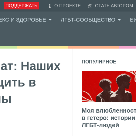
ПОДДЕРЖАТЬ
О ПРОЕКТЕ
СТАТЬ АВТОРОМ
ЕКС И ЗДОРОВЬЕ
ЛГБТ-СООБЩЕСТВО
Б
ат: Наших
ПОПУЛЯРНОЕ
щить в
ны
Моя влюбленнос
в гетеро: истории
ЛГБТ-людей