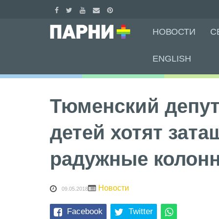
Skip
НОВОСТИ
С
to
content
ENGLISH
Тюменский депут
детей хотят зата
радужные колон
Новости
09.05.2018
Facebook
Twitter