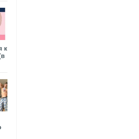
я к
(в
о