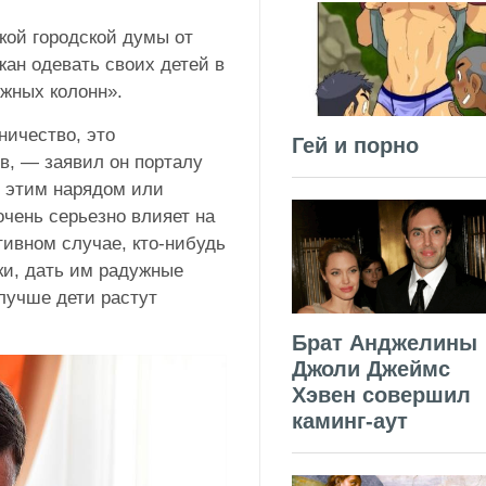
кой городской думы от
ан одевать своих детей в
ужных колонн».
ничество, это
Гей и порно
в, — заявил он порталу
я этим нарядом или
очень серьезно влияет на
тивном случае, кто-нибудь
ки, дать им радужные
лучше дети растут
Брат Анджелины
Джоли Джеймс
Хэвен совершил
каминг-аут