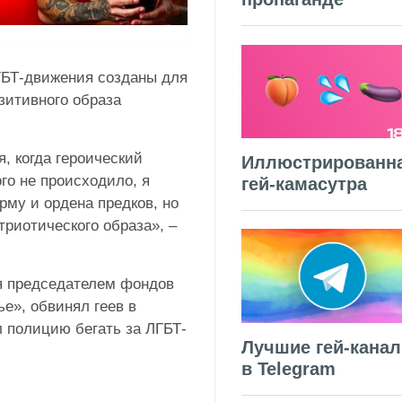
ЛГБТ-движения созданы для
зитивного образа
, когда героический
Иллюстрированн
го не происходило, я
гей-камасутра
рму и ордена предков, но
триотического образа», –
ся председателем фондов
ье», обвинял геев в
л полицию бегать за ЛГБТ-
Лучшие гей-кана
в Telegram