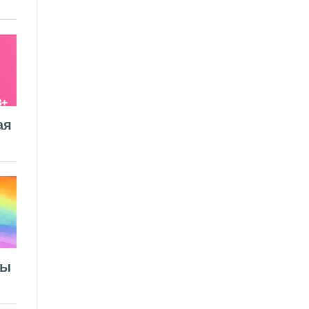
ая
лы