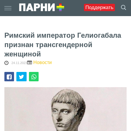
Skip
Поддержать
to
content
Римский император Гелиогабала
признан трансгендерной
женщиной
Новости
24.11.2023