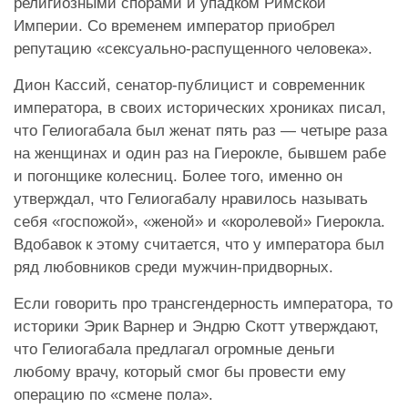
религиозными спорами и упадком Римской
Империи. Со временем император приобрел
репутацию «сексуально-распущенного человека».
Дион Кассий, сенатор-публицист и современник
императора, в своих исторических хрониках писал,
что Гелиогабала был женат пять раз — четыре раза
на женщинах и один раз на Гиерокле, бывшем рабе
и погонщике колесниц. Более того, именно он
утверждал, что Гелиогабалу нравилось называть
себя «госпожой», «женой» и «королевой» Гиерокла.
Вдобавок к этому считается, что у императора был
ряд любовников среди мужчин-придворных.
Если говорить про трансгендерность императора, то
историки Эрик Варнер и Эндрю Скотт утверждают,
что Гелиогабала предлагал огромные деньги
любому врачу, который смог бы провести ему
операцию по «смене пола».