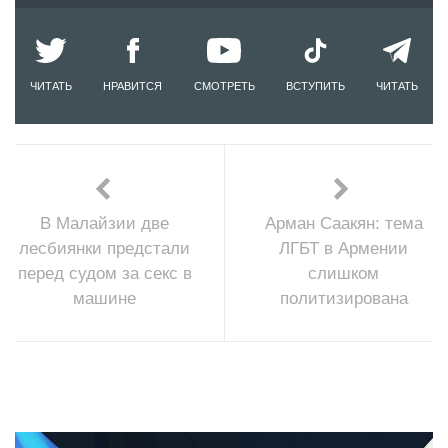
ЧИТАТЬ
НРАВИТСЯ
СМОТРЕТЬ
ВСТУПИТЬ
ЧИТАТЬ
В Малайзии две
Арман Саакян: тема
лесбиянки предстали
ЛГБТ в Армении
перед судом за секс в
слишком
машине
политизирована