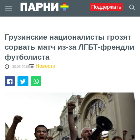
Skip
Поддержать
to
content
Грузинские националисты грозят
сорвать матч из-за ЛГБТ-френдли
футболиста
Новости
30.08.2018