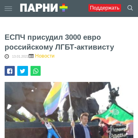
Skip
Поддержать
to
content
ЕСПЧ присудил 3000 евро
российскому ЛГБТ-активисту
Новости
13.01.2022