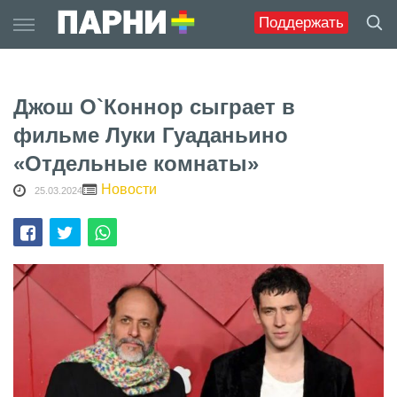
Skip
Поддержать
to
content
Джош О`Коннор сыграет в
фильме Луки Гуаданьино
«Отдельные комнаты»
Новости
25.03.2024