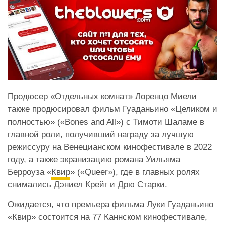
П
родюсер «Отдельных комнат» Лоренцо Миели
также продюсировал фильм Гуаданьино
«
Целиком и
полностью
»
(
«
Bones and All
»
)
с Тимоти Шаламе в
главной роли, получивший награду за лучшую
режиссуру на Венецианском кинофестивале в 2022
году, а также экранизацию романа Уильяма
Берроуза
«
Квир
» (
«
Queer»)
, где в главных ролях
снимались Дэниел Крейг и Дрю Старки.
Ожидается, что
премьера фильма Луки Гуаданьино
«Квир
»
состоится на 77 Каннском кинофестивале,