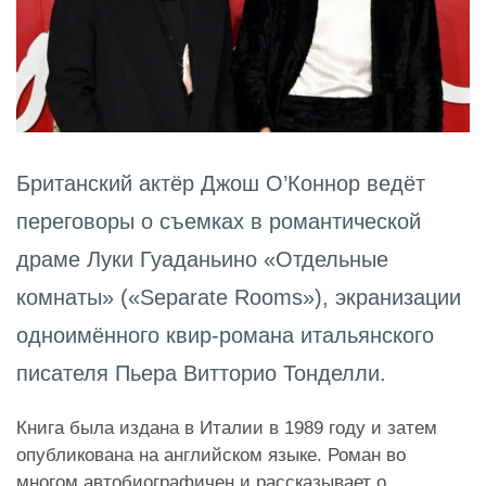
Британский актёр Джош О’Коннор
ведёт
переговоры о съемках в романтической
драме Луки Гуаданьино
«
Отдельные
комнаты
»
(
«
Separate Rooms
»
)
, экранизации
одноимённого квир-романа итальянского
писателя Пьера Витторио Тонделли.
Книга была издана в Италии в 1989 году и затем
опубликована на английском языке. Роман во
многом автобиографичен и рассказывает о