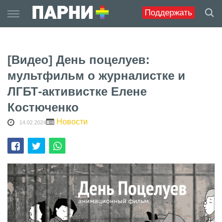
Skip
Поддержать
to
content
[Видео] День поцелуев:
мультфильм о журналистке и
ЛГБТ-активистке Елене
Костюченко
Новости
14.02.2024